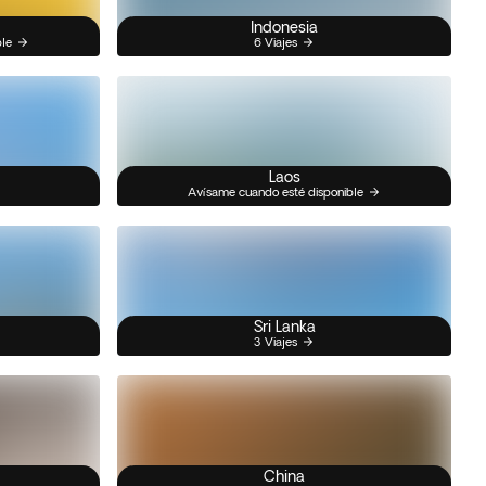
Indonesia
ble
6 Viajes
Laos
Avísame cuando esté disponible
Sri Lanka
3 Viajes
China