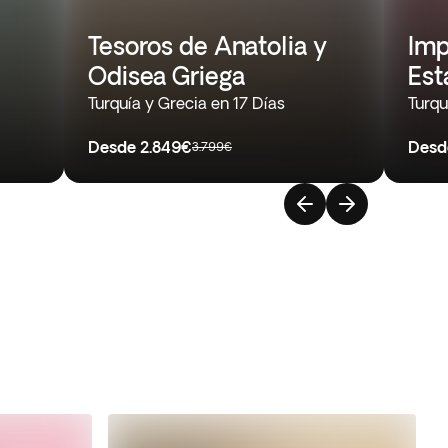
Tesoros de Anatolia y
Imp
Odisea Griega
Est
Turquía y Grecia en 17 Días
Turqu
Desde
2.849€
Desd
3.799€