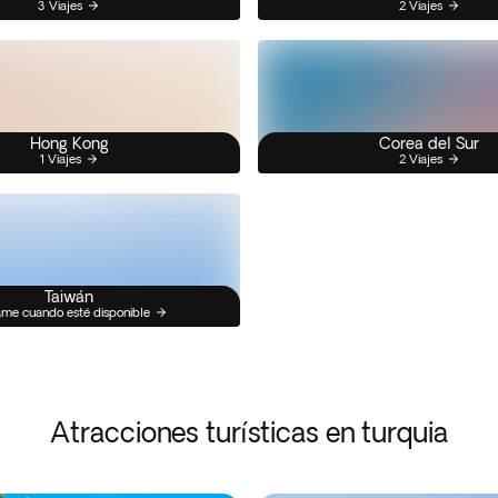
3 Viajes
2 Viajes
Hong Kong
Corea del Sur
1 Viajes
2 Viajes
Taiwán
me cuando esté disponible
Atracciones turísticas en turquia