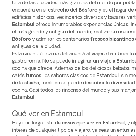
Una de las ciudades más grandes del mundo por pobla
encuentra en el
estrecho del Bósforo
y es el hogar de 
edificios históricos, vecindarios diversos y bazares ver
Estambul
ofrece innumerables experiencias únicas: ir
el más grande y antiguo del mundo; realizar un crucer
Bósforo
y admirar los centenarios
frescos bizantinos
antiguas de la ciudad.
Esta ciudad única no defraudará al viajero hambriento d
gastronomía. No se puede imaginar
un viaje a Estamb
cocina que ofrece. Además de los deliciosos kebabs, m
cafés
turcos
, los sabores clásicos de
Estambul
, sin m
de la
shisha
, también se puede descubrir la diversidad 
cocina. Casi todos los rincones del mundo y sus manja
Estambul
.
Qué ver en Estambul
Hay una larga lista de
cosas que ver en Estambul
, y a
interés de cualquier tipo de viajero, ya seas un entusia