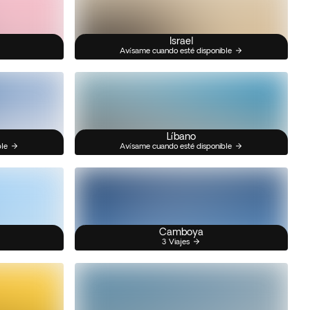
Israel
Avísame cuando esté disponible
Líbano
ble
Avísame cuando esté disponible
Camboya
3 Viajes