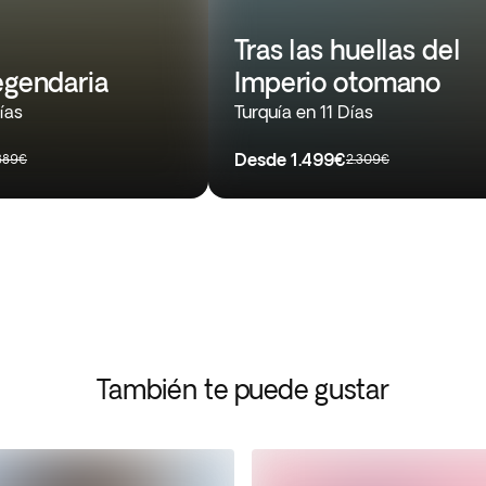
Tras las huellas del
egendaria
Imperio otomano
ías
Turquía en 11 Días
Desde
1.499€
.389€
2.309€
También te puede gustar