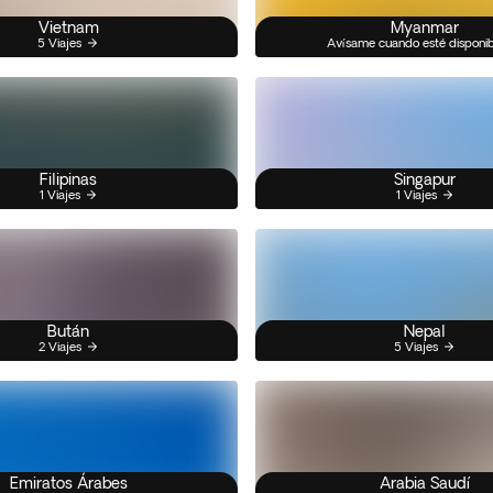
Vietnam
Myanmar
5 Viajes
Avísame cuando esté disponi
Filipinas
Singapur
1 Viajes
1 Viajes
Bután
Nepal
2 Viajes
5 Viajes
Emiratos Árabes
Arabia Saudí