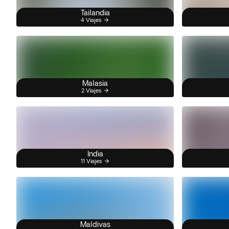
Tailandia
4 Viajes
Malasia
2 Viajes
India
11 Viajes
Maldivas