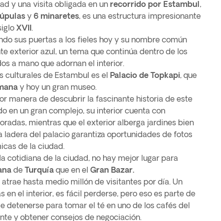
ad y una visita obligada en un
recorrido por Estambul
,
cúpulas
y
6 minaretes
, es una estructura impresionante
siglo
XVII
.
ndo sus puertas a los fieles hoy y su nombre común
e exterior azul, un tema que continúa dentro de los
os a mano que adornan el interior.
s culturales de Estambul es el
Palacio de Topkapi
, que
mana
y hoy un gran museo.
or manera de descubrir la fascinante historia de este
do en un gran complejo, su interior cuenta con
radas, mientras que el exterior alberga jardines bien
a ladera del palacio garantiza oportunidades de fotos
icas de la ciudad.
da cotidiana de la ciudad, no hay mejor lugar para
ana
de
Turquía
que en el
Gran Bazar.
 atrae hasta medio millón de visitantes por día. Un
en el interior, es fácil perderse, pero eso es parte de
e detenerse para tomar el té en uno de los cafés del
ente y obtener consejos de negociación.