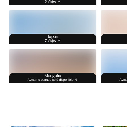
5 Viajes
Japón
7 Viajes
Mongolia
Avísame cuando esté disponible
Avísa