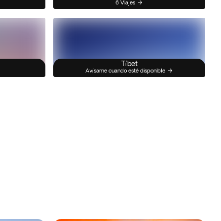
6 Viajes
Tíbet
Avísame cuando esté disponible