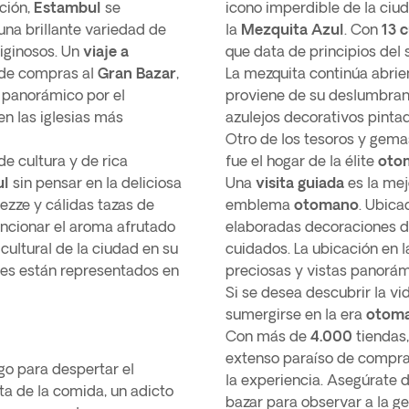
ción,
Estambul
se
icono imperdible de la ciud
una brillante variedad de
la
Mezquita Azul
. Con
13 
tiginosos. Un
viaje a
que data de principios del 
 de compras al
Gran Bazar
,
La mezquita continúa abrie
o panorámico por el
proviene de su deslumbrant
en las iglesias más
azulejos decorativos pintad
Otro de los tesoros y gema
e cultura y de rica
fue el hogar de la élite
oto
ul
sin pensar en la deliciosa
Una
visita guiada
es la mej
ezze y cálidas tazas de
emblema
otomano
. Ubica
encionar el aroma afrutado
elaboradas decoraciones do
cultural de la ciudad en su
cuidados. La ubicación en l
res están representados en
preciosas y vistas panorám
Si se desea descubrir la vi
sumergirse en la era
otom
Con más de
4.000
tiendas,
extenso paraíso de compras 
lgo para despertar el
la experiencia. Asegúrate d
sta de la comida, un adicto
bazar para observar a la g