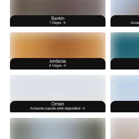
Baréin
1 Viajes
Avísa
Jordania
4 Viajes
Omán
Avísame cuando esté disponible