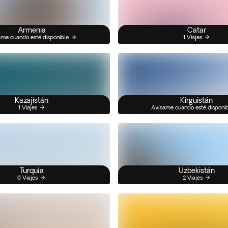
Armenia
Catar
me cuando esté disponible
1 Viajes
Kazajistán
Kirguistán
1 Viajes
Avísame cuando esté disponi
Turquía
Uzbekistán
6 Viajes
2 Viajes