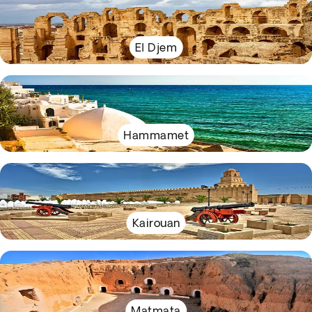
El Djem
Hammamet
Kairouan
Matmata