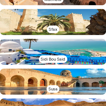
Sfax
Sidi Bou Said
Susa