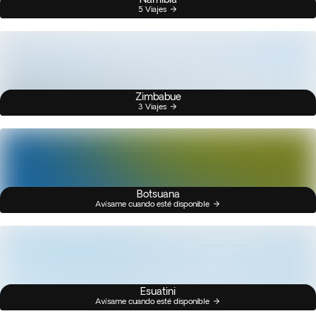
5 Viajes
Zimbabue
3 Viajes
Botsuana
Avísame cuando esté disponible
Esuatini
Avísame cuando esté disponible