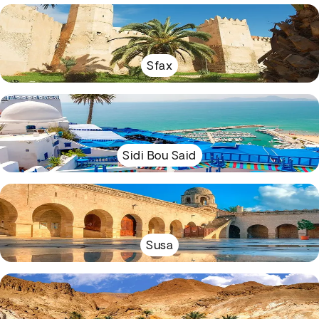
Sfax
Sidi Bou Said
Susa