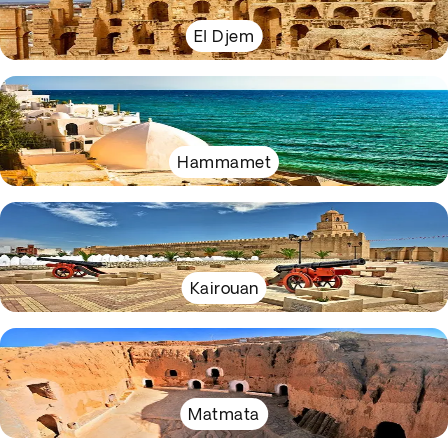
El Djem
Hammamet
Kairouan
Matmata