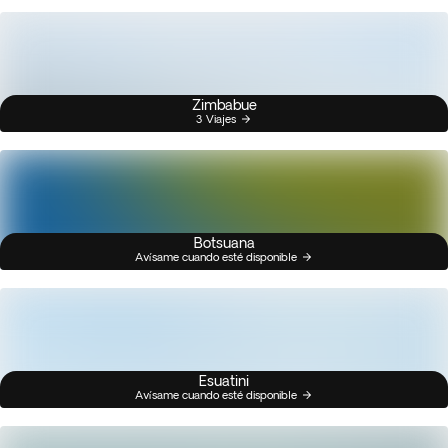
Zimbabue
3 Viajes
Botsuana
Avísame cuando esté disponible
Esuatini
Avísame cuando esté disponible