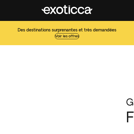
Des destinations surprenantes et très demandées
Voir les offres
G
F