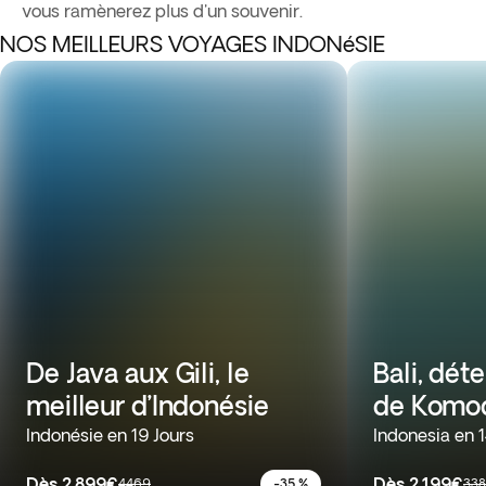
vous ramènerez plus d'un souvenir.
NOS MEILLEURS VOYAGES INDONéSIE
De Java aux Gili, le
Bali, dét
meilleur d’Indonésie
de Komo
Indonésie en 19 Jours
Indonesia en 1
Dès
2.899€
Dès
2.199€
4469
-35 %
33