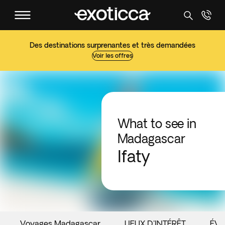
Des destinations surprenantes et très demandées
Voir les offres
What to see in
Madagascar
Ifaty
Voyages Madagascar
LIEUX D'INTÉRÊT
ÉV