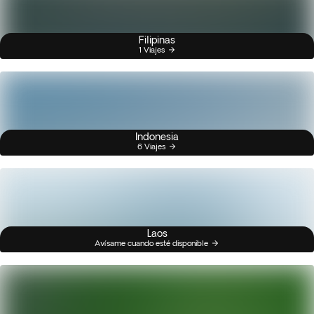
Filipinas
1 Viajes
Indonesia
6 Viajes
Laos
Avísame cuando esté disponible