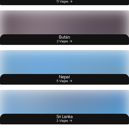
11 Viajes
Bután
2 Viajes
Nepal
5 Viajes
Sri Lanka
3 Viajes