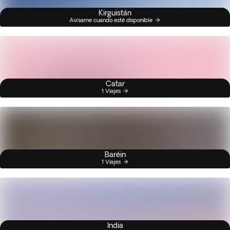
Kirguistán
Avísame cuando esté disponible
Catar
1 Viajes
Baréin
1 Viajes
India