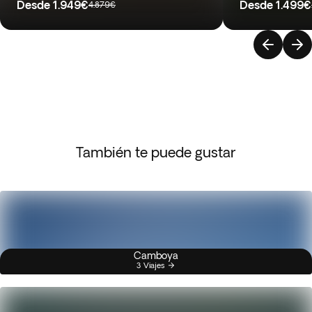
Desde
1.949€
Desde
1.499€
4.879€
También te puede gustar
Camboya
3 Viajes