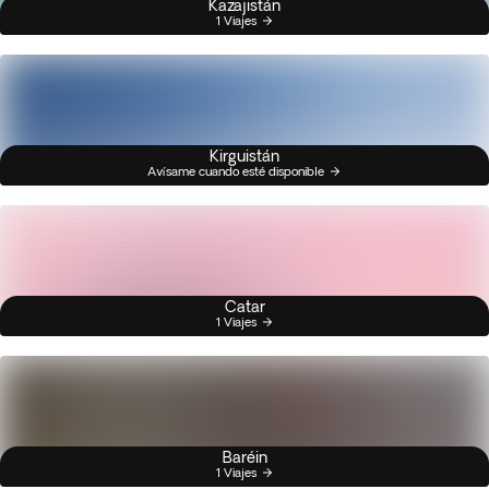
Kazajistán
1 Viajes
Kirguistán
Avísame cuando esté disponible
Catar
1 Viajes
Baréin
1 Viajes