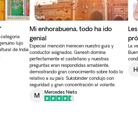
Delhi
Ja
*
Mi enhorabuena, todo ha ido
Les
 categoría
genial
pró
genuino lujo
Especial mención merecen nuestro guía y
La v
ultural de India
conductor asignados. Ganesh domina
Buen
s
perfectamente el castellano y nuestras
cond
preguntas eran respondidas amablente,
H
demostrando gran conocimiento sobre todo lo
relativo a su país. Suksbinder condujo con
seguridad y gran concentración al volante.
Mercedes Nieto
M