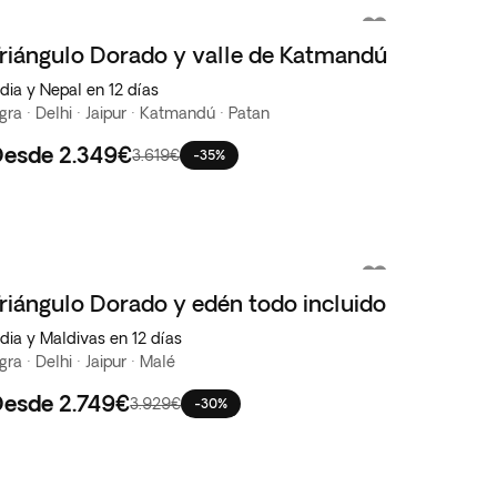
riángulo Dorado y valle de Katmandú
ndia y Nepal en 12 días
gra · Delhi · Jaipur · Katmandú · Patan
Desde
2.349€
3.619€
-35%
riángulo Dorado y edén todo incluido
ndia y Maldivas en 12 días
gra · Delhi · Jaipur · Malé
Desde
2.749€
3.929€
-30%