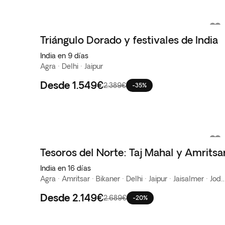
Triángulo Dorado y festivales de India
India en 9 días
Agra · Delhi · Jaipur
Desde
1.549€
2.389€
-35%
Tesoros del Norte: Taj Mahal y Amritsa
India en 16 días
Agra · Amritsar · Bikaner · Delhi · Jaipur · Jaisalme
Desde
2.149€
2.689€
-20%