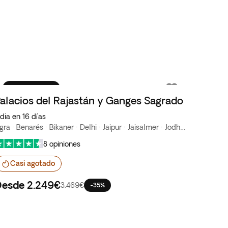
Top ventas
alacios del Rajastán y Ganges Sagrado
ndia en 16 días
Agra · Benarés · Bikaner · Delhi · Jaipur · Jaisalmer · Jodhpur · Mandawa
8 opiniones
Casi agotado
Desde
2.249€
3.469€
-35%