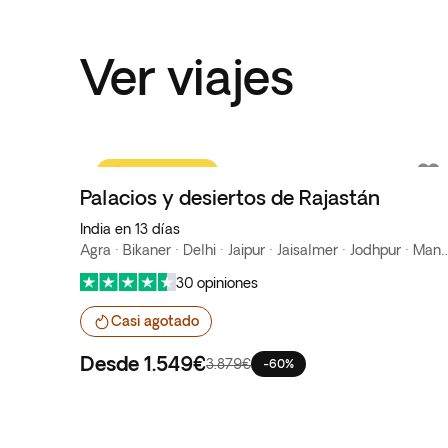
Ver viajes
Oferta flash
Palacios y desiertos de Rajastán
India en 13 días
Agra · Bikaner · Delhi · Jaipur · Jaisal
30 opiniones
Casi agotado
Desde
1.549€
3.879€
-60%