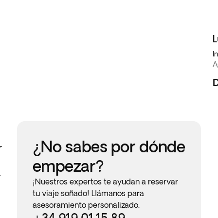
L
I
A
¿No sabes por dónde
r
empezar?
r · Jodhpur · Mandawa
¡Nuestros expertos te ayudan a reservar
tu viaje soñado! Llámanos para
asesoramiento personalizado.
+34 919 01 15 89