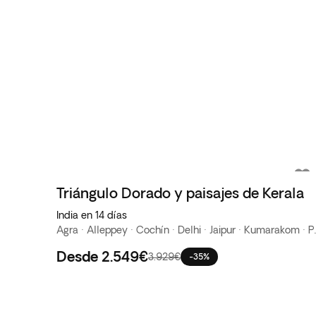
Triángulo Dorado y paisajes de Kerala
India en 14 días
Agra · Alleppey · Coc
Desde
2.549€
3.929€
-35%