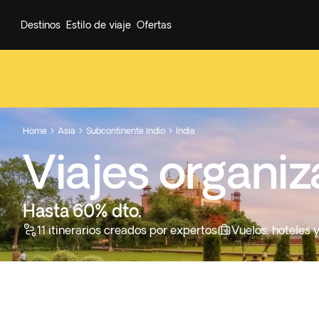
Destinos
Estilo de viaje
Ofertas
Home
Asia
Subcontinente Indio
India



Viajes organiz
Hasta 60% dto.
11 itinerarios creados por expertos
Vuelos, hoteles 