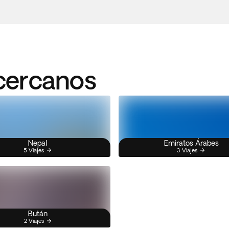
 cercanos
Nepal
Emiratos Árabes
5 Viajes
3 Viajes
Bután
2 Viajes