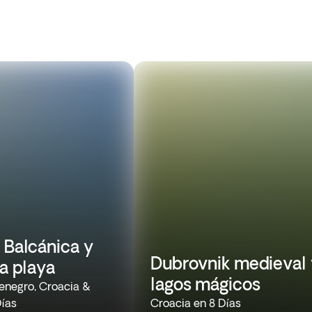
 Balcánica y
Dubrovnik medieval 
la playa
lagos mágicos
enegro, Croacia &
Días
Croacia en 8 Días