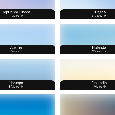
República Checa
Hungría
4 Viajes
3 Viajes
Austria
Holanda
5 Viajes
2 Viajes
Noruega
Finlandia
8 Viajes
1 Viajes