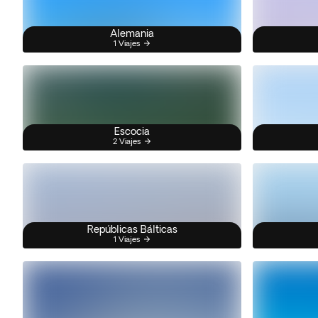
Alemania
1 Viajes
Escocia
2 Viajes
Repúblicas Bálticas
1 Viajes