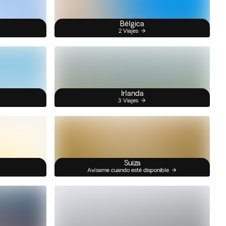
Bélgica
2 Viajes
Irlanda
3 Viajes
Suiza
Avísame cuando esté disponible