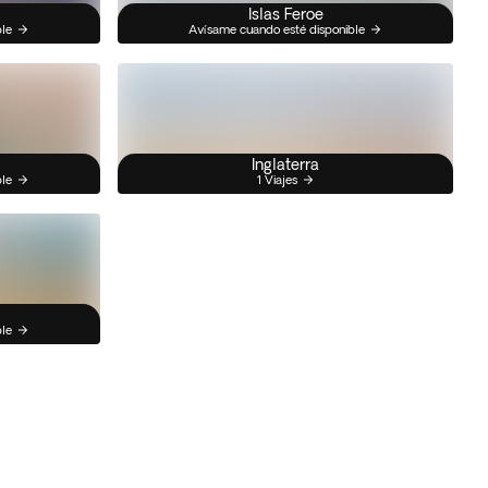
Islas Feroe
ble
Avísame cuando esté disponible
Inglaterra
ble
1 Viajes
ble