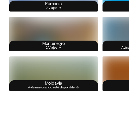
Rumanía
2 Viajes
Montenegro
2 Viajes
Avísa
Moldavia
Avísame cuando esté disponible