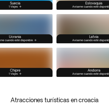
Suecia
Eslovaquia
1 Viajes
Avísame cuando esté disponi
Ucrania
Latvia
me cuando esté disponible
Avísame cuando esté disponi
Chipre
Andorra
1 Viajes
Avísame cuando esté disponi
Atracciones turísticas en croacia