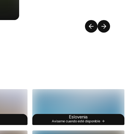
Eslovenia
Avísame cuando esté disponible