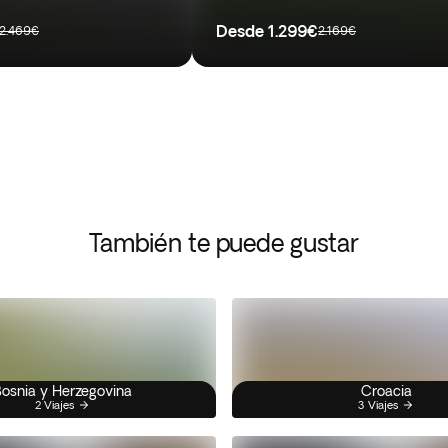
Desde
1.299€
2.469€
2.169€
También te puede gustar
osnia y Herzegovina
Croacia
2 Viajes
3 Viajes