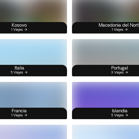
Kosovo
Macedonia del Nort
1 Viajes
1 Viajes
Italia
Portugal
5 Viajes
3 Viajes
Francia
Islandia
1 Viajes
5 Viajes