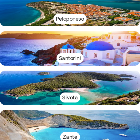
Peloponeso
Santorini
Sívota
Zante