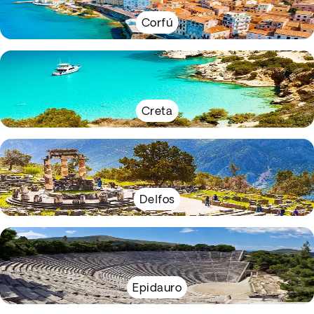
Corfú
Creta
Delfos
Epidauro