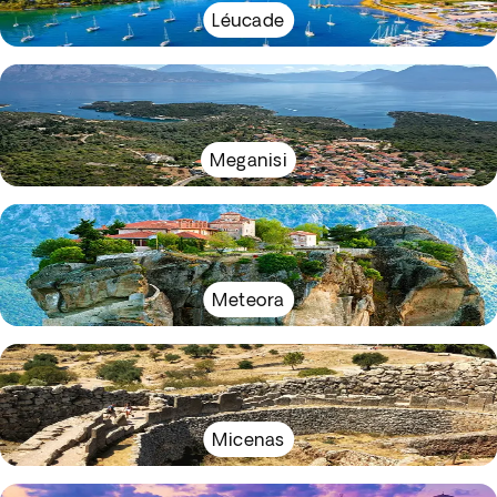
Léucade
Meganisi
Meteora
Micenas