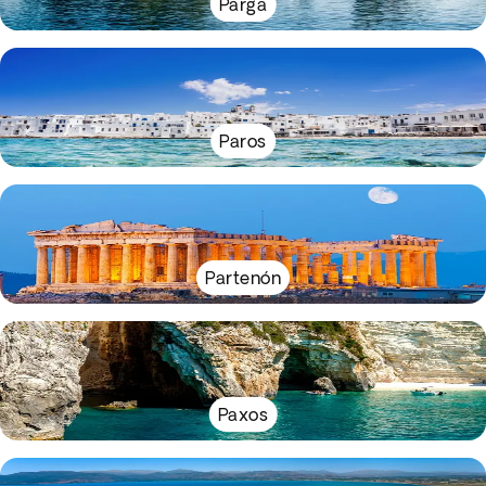
Parga
Paros
Partenón
Paxos