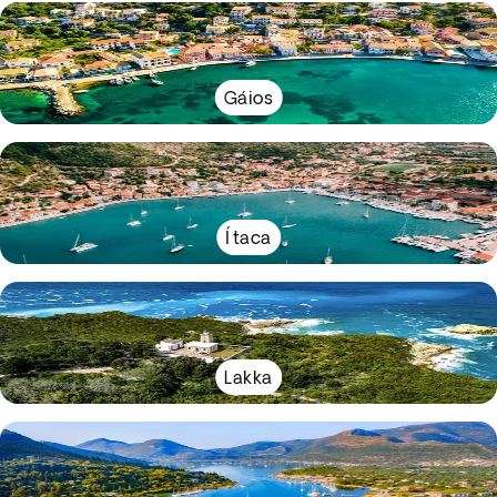
Gáios
Ítaca
Lakka