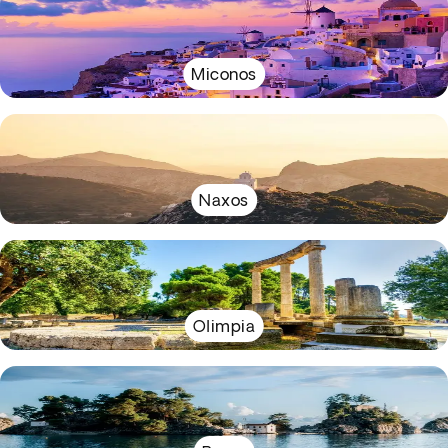
Miconos
Naxos
Olimpia