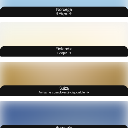
Noruega
8 Viajes
Finlandia
1 Viajes
Suiza
Avísame cuando esté disponible
Rumanía