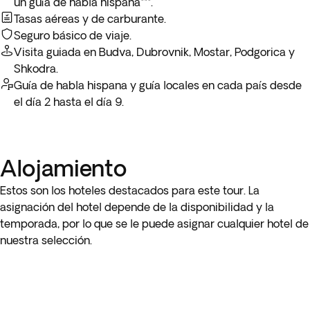
un guía de habla hispana***.
Tasas aéreas y de carburante.
* Dependiendo del horario de vuelo de regreso y del servicio
Seguro básico de viaje.
de desayuno del hotel, es posible que no puedas disfrutar
Visita guiada en Budva, Dubrovnik, Mostar, Podgorica y
del desayuno incluido en el último día.
Shkodra.
Guía de habla hispana y guía locales en cada país desde
el día 2 hasta el día 9.
Alojamiento
Estos son los hoteles destacados para este tour. La
asignación del hotel depende de la disponibilidad y la
temporada, por lo que se le puede asignar cualquier hotel de
nuestra selección.