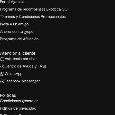
• Debido a la naturaleza del destino, el terreno puede ser
Portal Agencial
irregular y requerir que camines por zonas rocosas y/o en
Programa de recompensas Exoticca GO
cuesta.
Términos y Condiciones Promocionales
Invita a un amigo
• Para personas con silla de ruedas, deberá hacerse una
Ahorra con tu grupo
solicitud previa. Contáctanos para más información.
Los niños que compartan habitación con sus padres podrán
Programa de Afiliación
contar con un sofá cama, la cama extra no está garantizada
y queda sujeta a disponibilidad.
Atención al cliente
Asistencia por chat
Centro de Ayuda y FAQs
WhatsApp
Facebook Messenger
Políticas
Condiciones generales
Política de privacidad