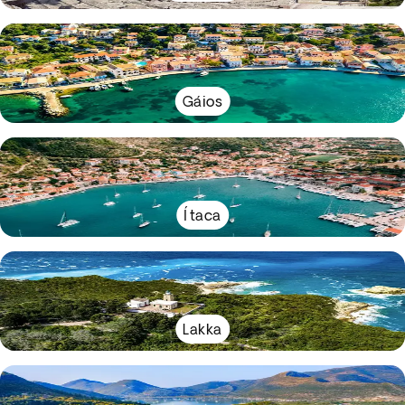
Gáios
Ítaca
Lakka