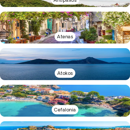
Antípaxos
Atenas
Atokos
Cefalonia