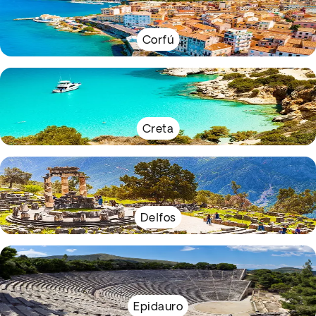
Corfú
Creta
Delfos
Epidauro