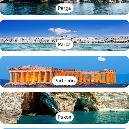
Parga
Paros
Partenón
Paxos