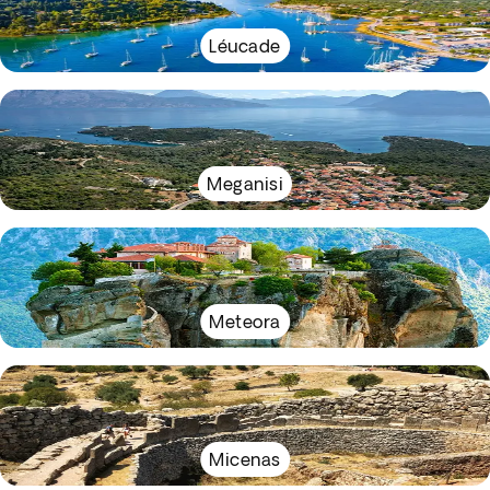
Léucade
Meganisi
Meteora
Micenas