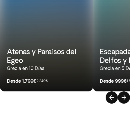
Atenas y Paraísos del
Escapada
Egeo
Delfos y
Grecia en 10 Días
Grecia en 5 D
Desde
1.799€
Desde
999€
2.249€
1