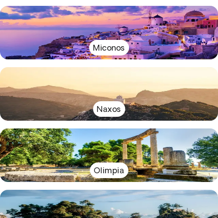
Miconos
Naxos
Olimpia