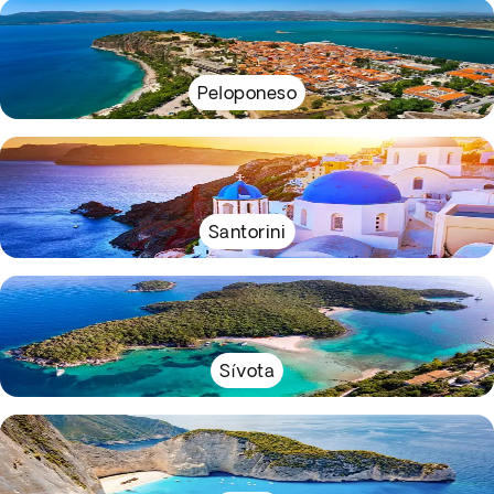
Peloponeso
Santorini
Sívota