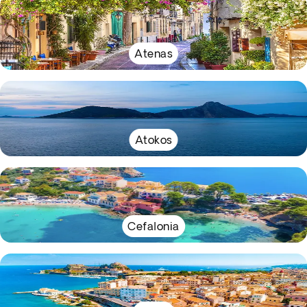
Atenas
Atokos
Cefalonia