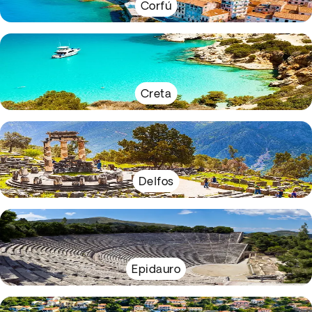
Corfú
Creta
Delfos
Epidauro