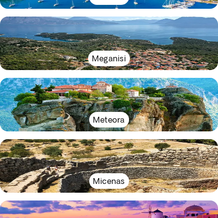
Meganisi
Meteora
Micenas