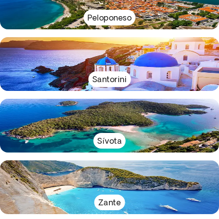
Peloponeso
Santorini
Sívota
Zante