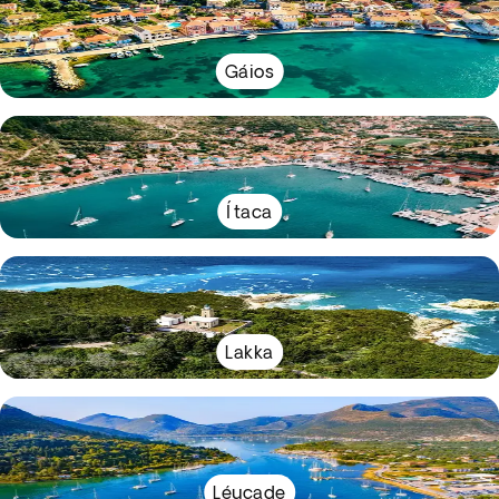
Gáios
Ítaca
Lakka
Léucade