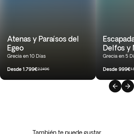
Atenas y Paraísos del
Escapada
Egeo
Delfos y
Grecia en 10 Días
Grecia en 5 D
Desde
1.799€
Desde
999€
2.249€
1
También te puede gustar