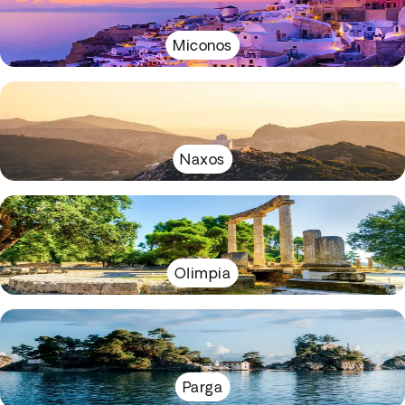
Miconos
Naxos
Olimpia
Parga