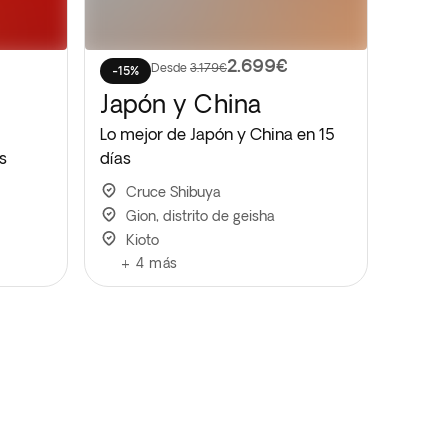
2.699€
Desde
3.179€
-15%
Japón y China
Lo mejor de Japón y China en 15
s
días
Cruce Shibuya
Gion, distrito de geisha
Kioto
+
4
más