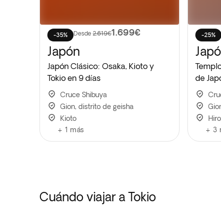
1.699€
Desde
2.619€
-35%
-25%
Japón
Jap
Japón Clásico: Osaka, Kioto y
Templo
Tokio en 9 días
de Jap
Cruce Shibuya
Cru
Gion, distrito de geisha
Gion
Kioto
Hir
+
1
más
+
3
Cuándo viajar a Tokio