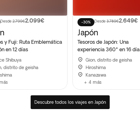
2.099€
2.649€
Desde
2.799€
Desde
3.789€
-30%
ón
Japón
s y Fuji: Ruta Emblemática
Tesoros de Japón: Una
ón en 12 días
experiencia 360° en 16 día
ce Shibuya
Gion, distrito de geisha
, distrito de geisha
Hiroshima
oshima
Kanazawa
más
+
4
más
Descubre todos los viajes en Japón