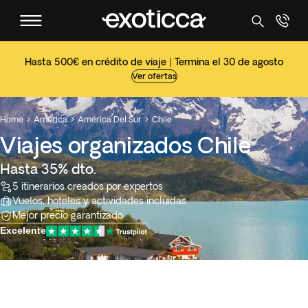
Hasta 500€ en crédito de viaje | Termina el 30 de agosto
Ver ofertas
Home
América
América Del Sur
Chile



Viajes organizados Chile
Hasta 35% dto.
5 itinerarios creados por expertos
Vuelos, hoteles y actividades incluidas
Mejor precio garantizado
Excelente