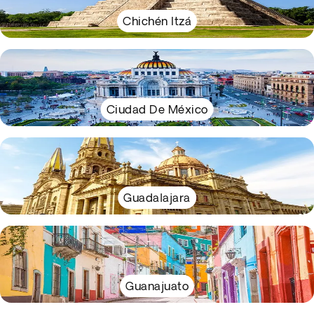
Chichén Itzá
Ciudad De México
Guadalajara
Guanajuato