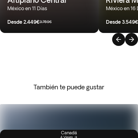
México en 11 Días
México en 16 
Desde
2.449€
Desde
3.549
3.769€
También te puede gustar
Canadá
4 Viajes