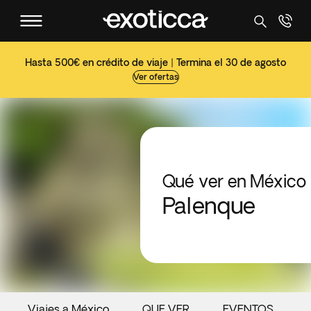
Hasta 500€ en crédito de viaje | Termina el 30 de agosto
Ver ofertas
Qué ver en México
Palenque
Viajes a México
QUE VER
EVENTOS