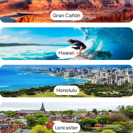
Gran Cañón
Hawaii
Honolulu
Lancaster