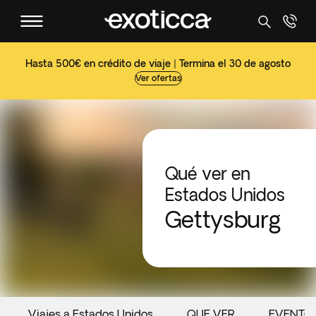
Hasta 500€ en crédito de viaje | Termina el 30 de agosto
Ver ofertas
Qué ver en
Estados Unidos
Gettysburg
Viajes a Estados Unidos
QUE VER
EVENTO