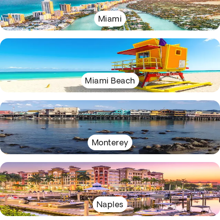
Miami
Miami Beach
Monterey
Naples