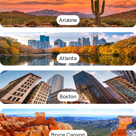
Arizona
Atlanta
Boston
Bryce Canyon