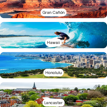
Gran Cañón
Hawaii
Honolulu
Lancaster