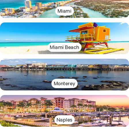
Miami
Miami Beach
Monterey
Naples