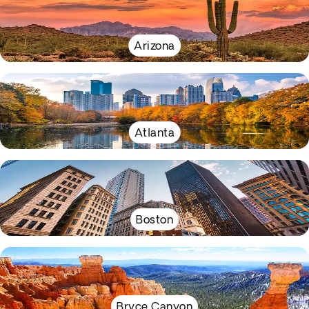
Arizona
Atlanta
Boston
Bryce Canyon