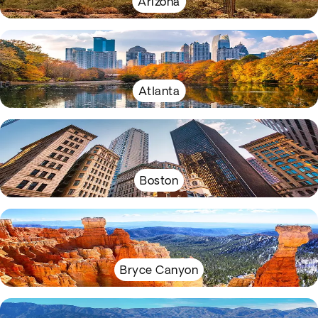
Arizona
Atlanta
Boston
Bryce Canyon