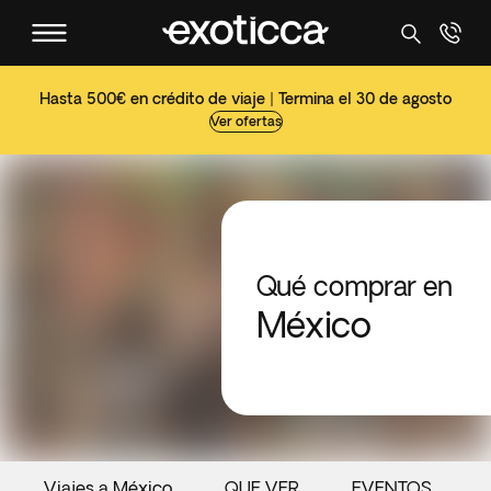
Hasta 500€ en crédito de viaje | Termina el 30 de agosto
Ver ofertas
Qué comprar en
México
Viajes a México
QUE VER
EVENTOS