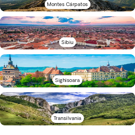
Montes Cárpatos
Sibiu
Sighisoara
Transilvania