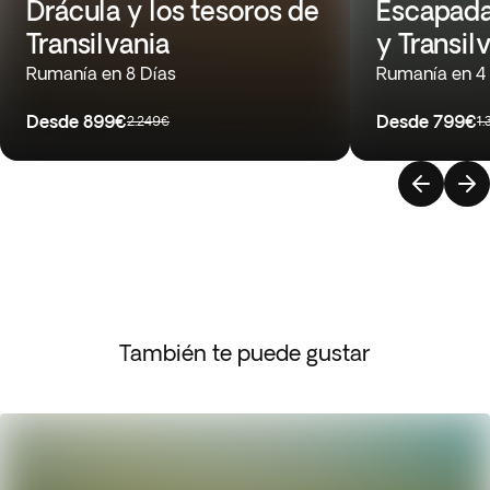
Drácula y los tesoros de
Escapada
Transilvania
y Transil
Rumanía en 8 Días
Rumanía en 4
Desde
899€
Desde
799€
2.249€
1
También te puede gustar