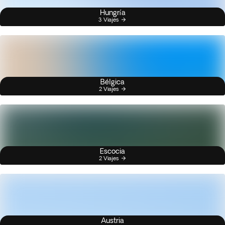
Hungría
3 Viajes
Bélgica
2 Viajes
Escocia
2 Viajes
Austria