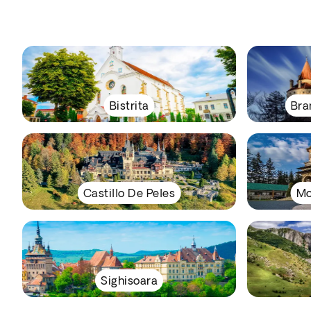
Bistrita
Bra
Castillo De Peles
Mo
Sighisoara