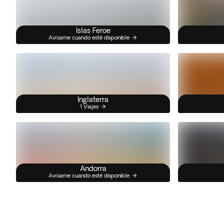
Islas Feroe
Avísame cuando esté disponible
Inglaterra
1 Viajes
Andorra
Avísame cuando esté disponible