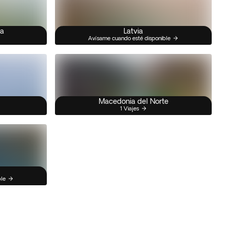
na
Latvia
Avísame cuando esté disponible
Macedonia del Norte
1 Viajes
ble