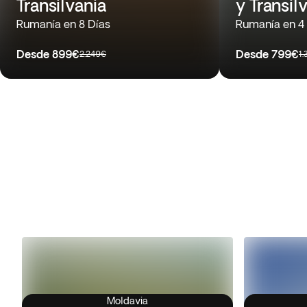
Transilvania
y Transil
Rumanía en 8 Días
Rumanía en 4
Desde
899€
Desde
799€
2.249€
1
Moldavia