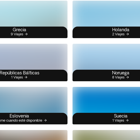
Grecia
Holanda
9 Viajes
2 Viajes
Repúblicas Bálticas
Noruega
1 Viajes
8 Viajes
Eslovenia
Suecia
me cuando esté disponible
1 Viajes