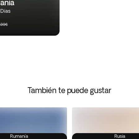
vania
 Días
.339€
También te puede gustar
Rumanía
Rusia