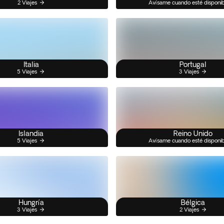
2 Viajes
Avísame cuando esté disponi
Italia
Portugal
5 Viajes
3 Viajes
Islandia
Reino Unido
5 Viajes
Avísame cuando esté disponi
Hungría
Bélgica
3 Viajes
2 Viajes