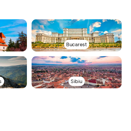
Bucarest
s
Sibiu