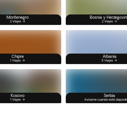
Montenegro
Bosnia y Herzegovi
2 Viajes
2 Viajes
Chipre
Albania
1 Viajes
5 Viajes
Kosovo
Serbia
1 Viajes
Avísame cuando esté disponi