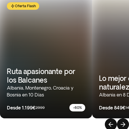
Oferta Flash
Ruta apasionante por
Lo mejor 
los Balcanes
naturalez
Albania, Montenegro, Croacia y
Bosnia en 10 Días
Albania en 8 
Desde
1.199€
Desde
849€
2999
-60%
1