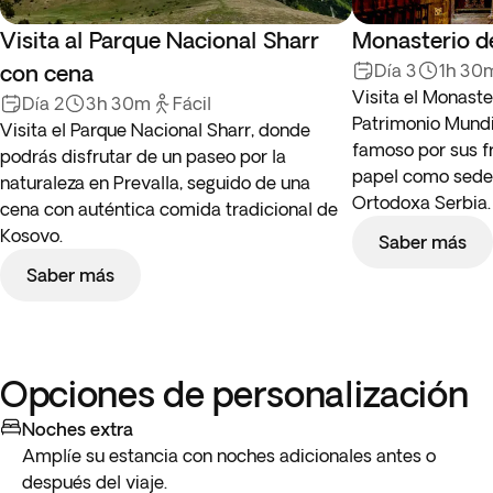
Visita al Parque Nacional Sharr
Monasterio d
con cena
Día 3
1h 30
Visita el Monaste
Día 2
3h 30m
Fácil
Patrimonio Mundi
Visita el Parque Nacional Sharr, donde
famoso por sus f
podrás disfrutar de un paseo por la
papel como sede h
naturaleza en Prevalla, seguido de una
Ortodoxa Serbia.
cena con auténtica comida tradicional de
Kosovo.
Saber más
Saber más
Opciones de personalización
Noches extra
Amplíe su estancia con noches adicionales antes o
después del viaje.