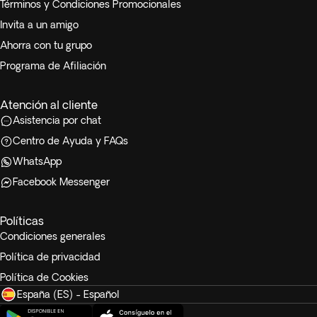
Términos y Condiciones Promocionales
Los niños que compartan habitación con sus padres podrán
Invita a un amigo
contar con un sofá cama, la cama extra no está garantizada
Ahorra con tu grupo
y queda sujeta a disponibilidad.
Programa de Afiliación
Atención al cliente
Asistencia por chat
Centro de Ayuda y FAQs
WhatsApp
Facebook Messenger
Políticas
Condiciones generales
Política de privacidad
Política de Cookies
España (ES) - Español