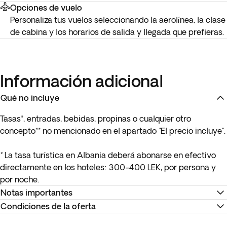
Opciones de vuelo
Personaliza tus vuelos seleccionando la aerolínea, la clase
de cabina y los horarios de salida y llegada que prefieras.
Información adicional
Qué no incluye
Tasas*, entradas, bebidas, propinas o cualquier otro
concepto** no mencionado en el apartado
"
El precio incluye".
*
La tasa turística en Albania deberá abonarse en efectivo
directamente en los hoteles: 300-400 LEK, por persona y
por noche.
Notas importantes
Condiciones de la oferta
* Si viajas con Ryanair o Wizz Air, te recomendamos que
hagas la facturación online en la web para evitar cargos