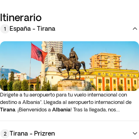
Itinerario
España - Tirana
1
Dirígete a tu aeropuerto para tu vuelo internacional con
destino a Albania*. Llegada al aeropuerto internacional de
Tirana
. ¡Bienvenidos a
Albania
! Tras la llegada, nos
trasladaremos al hotel. Una vez realizado el check-in,
dispondremos del resto del día libre para disfrutar a nuestro
aire. Alojamiento en Tirana.
Tirana - Prizren
2