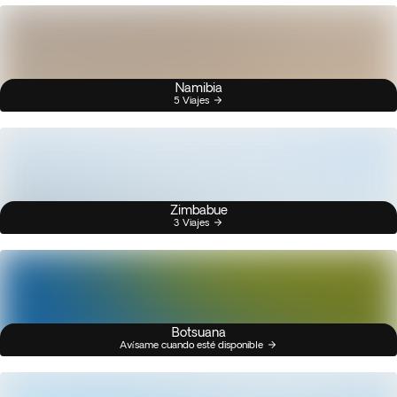
Namibia
5 Viajes
Zimbabue
3 Viajes
Botsuana
Avísame cuando esté disponible