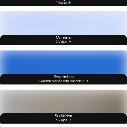
1 Viajes
Mauricio
2 Viajes
Seychelles
Avísame cuando esté disponible
Sudáfrica
6 Viajes