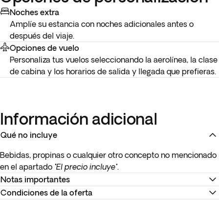
Noches extra
Amplíe su estancia con noches adicionales antes o
después del viaje.
Opciones de vuelo
Personaliza tus vuelos seleccionando la aerolínea, la clase
de cabina y los horarios de salida y llegada que prefieras.
Información adicional
Qué no incluye
Bebidas, propinas o cualquier otro concepto no mencionado
en el apartado
"El precio incluye"
.
Notas importantes
Condiciones de la oferta
Para que podamos completar tu reserva es obligatorio que
nos proporciones una copia legible de los pasaportes
Recuerda descargar tu billete electrónico para reconfirmar