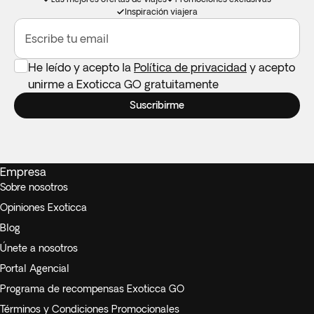
los destinos. Recuerda traer el tuyo si lo necesitas.
Inspiración viajera
Escribe tu email
He leído y acepto la
Política de privacidad
y acepto
unirme a Exoticca GO gratuitamente
Suscribirme
Empresa
Sobre nosotros
Opiniones Exoticca
Blog
Únete a nosotros
Portal Agencial
Programa de recompensas Exoticca GO
Términos y Condiciones Promocionales