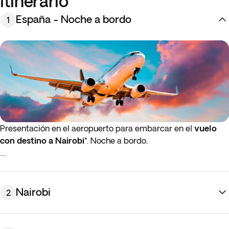
Itinerario
España - Noche a bordo
1
Presentación en el aeropuerto para embarcar en el
vuelo
con destino a Nairobi*
. Noche a bordo.
* Si el vuelo de ida o de regreso sale de madrugada (antes
de las 4:00 a.m.), debes presentarte en al aeropuerto la
noche anterior al día de salida indicado.
Nairobi
2