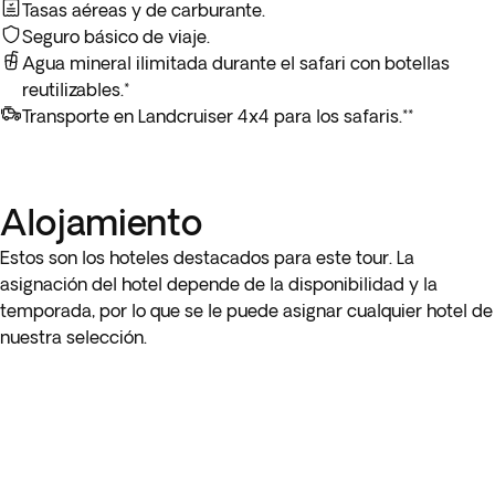
* Safari opcional en globo aerostático:
siente la
Tasas aéreas y de carburante.
majestuosidad de Masái Mara desde el cielo en un safari en
Seguro básico de viaje.
globo aerostático, una experiencia única en la vida. Vive el
Agua mineral ilimitada durante el safari con botellas
amanecer más inolvidable que te puedas imaginar mientras
reutilizables.*
la sabana y la vida silvestre cobran vida bajo la suave luz de
Transporte en Landcruiser 4x4 para los safaris.**
la mañana.
Nota:
el safari opcional en globo aerostático depende de las
Alojamiento
condiciones meteorológicas, por lo que dicha actividad se
confirmará el día anterior. Si no es posible llevarla a cabo,
Estos son los hoteles destacados para este tour. La
recibirás el reembolso al regresar del viaje.
asignación del hotel depende de la disponibilidad y la
temporada, por lo que se le puede asignar cualquier hotel de
Importante: Si se escoge el safari opcional en globo
nuestra selección.
aerostático no se realizará el safari por tierra matutino
incluido.