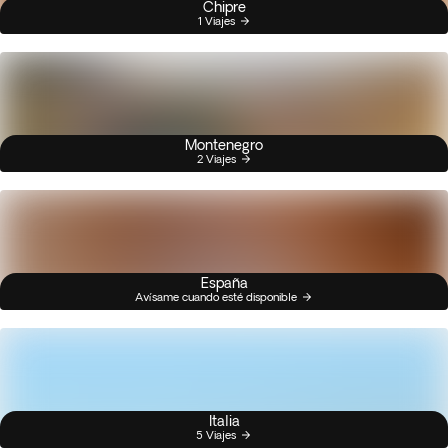
Chipre
1 Viajes
Montenegro
2 Viajes
España
Avísame cuando esté disponible
Italia
5 Viajes