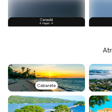
Canadá
4 Viajes
Atr
Cabarete