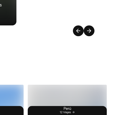
s
Perú
12 Viajes