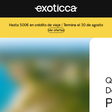
Hasta 500€ en crédito de viaje | Termina el 30 de agosto
Ver ofertas
Q
D
P