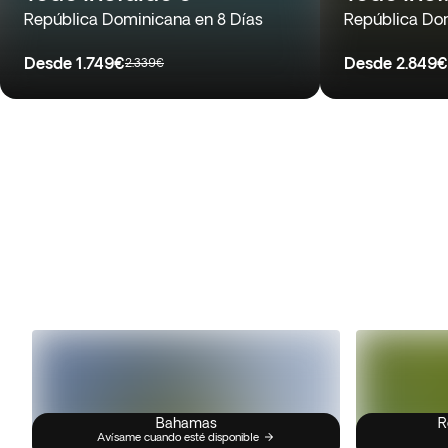
República Dominicana en 8 Días
República Dom
Desde
1.749€
Desde
2.849€
2.339€
Bahamas
R
Avísame cuando esté disponible