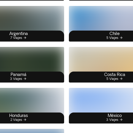
Argentina
Chile
7 Viajes
5 Viajes
Panamá
Costa Rica
3 Viajes
5 Viajes
Honduras
México
2 Viajes
3 Viajes