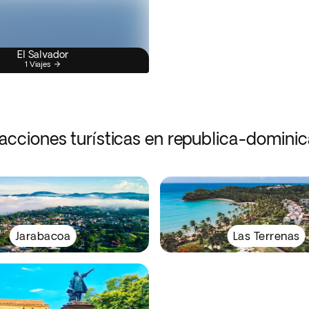
El Salvador
1 Viajes
acciones turísticas en republica-domini
Jarabacoa
Las Terrenas