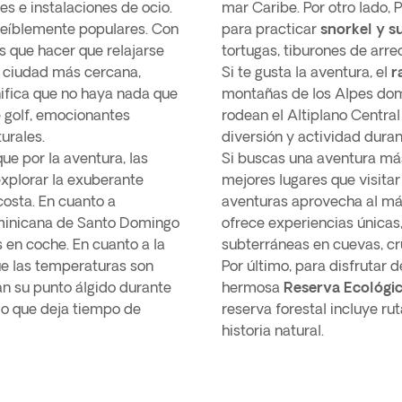
tes e instalaciones de ocio.
mar Caribe. Por otro lado,
reíblemente populares. Con
para practicar
snorkel y s
s que hacer que relajarse
tortugas, tiburones de arre
la ciudad más cercana,
Si te gusta la aventura, el
r
nifica que no haya nada que
montañas de los Alpes domin
 golf, emocionantes
rodean el Altiplano Centra
urales.
diversión y actividad dura
e por la aventura, las
Si buscas una aventura má
explorar la exuberante
mejores lugares que visita
 costa. En cuanto a
aventuras aprovecha al má
ominicana de Santo Domingo
ofrece experiencias únicas,
s en coche. En cuanto a la
subterráneas en cuevas, cr
ue las temperaturas son
Por último, para disfrutar d
an su punto álgido durante
hermosa
Reserva Ecológic
lo que deja tiempo de
reserva forestal incluye ru
historia natural.