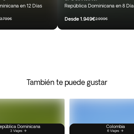
inicana en 12 Días
República Dominicana en 8 Día
Desde
1.949€
3.799€
2.999€
También te puede gustar
epública Dominicana
Colombia
3 Viajes
6 Viajes