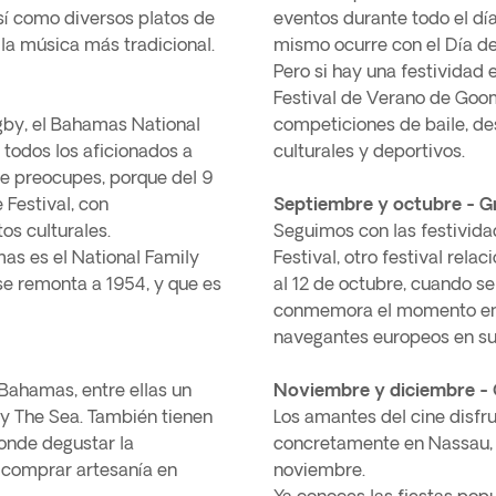
sí como diversos platos de
eventos durante todo el día,
e la música más tradicional.
mismo ocurre con el Día de
Pero si hay una festividad
Festival de Verano de Goom
gby, el Bahamas National
competiciones de baile, des
todos los aficionados a
culturales y deportivos.
te preocupes, porque del 9
 Festival, con
Septiembre y octubre - G
os culturales.
Seguimos con las festivid
as es el National Family
Festival, otro festival rel
se remonta a 1954, y que es
al 12 de octubre, cuando s
conmemora el momento en e
navegantes europeos en su
Bahamas, entre ellas un
Noviembre y diciembre - 
By The Sea. También tienen
Los amantes del cine disfr
onde degustar la
concretamente en Nassau, E
 comprar artesanía en
noviembre.