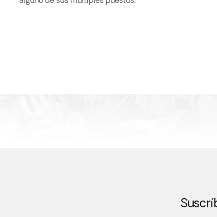
alguno de sus múltiples puestos.
Suscrí