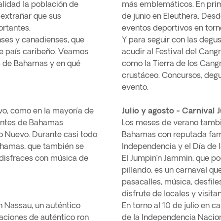
alidad la población de
más emblemáticos. En primer 
 extrañar que sus
de junio en Eleuthera. Desd
ortantes.
eventos deportivos en torno 
nses y canadienses, que
Y para seguir con las degus
te país caribeño. Veamos
acudir al Festival del Cang
es de Bahamas y en qué
como la Tierra de los Cangr
crustáceo. Concursos, deg
evento.
vo, como en la mayoría de
Julio y agosto - Carnival
tantes de Bahamas
Los meses de verano tambi
ño Nuevo. Durante casi todo
Bahamas con reputada fama
Bahamas, que también se
Independencia y el Día de 
 disfraces con música de
El Jumpin’n Jammin, que po
pillando, es un carnaval que
pasacalles, música, desfiles
disfrute de locales y visita
en Nassau, un auténtico
En torno al 10 de julio en 
ciones de auténtico ron
de la Independencia Nacion