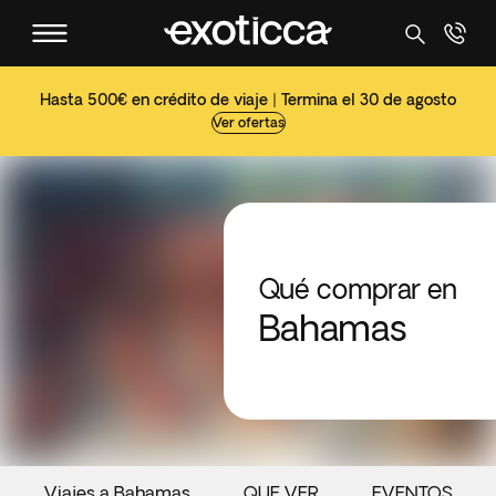
Hasta 500€ en crédito de viaje | Termina el 30 de agosto
Ver ofertas
Qué comprar en
Bahamas
Viajes a Bahamas
QUE VER
EVENTOS