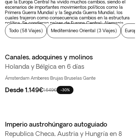
que la Europa Central ha vivido muchos cambios, siendo el
escenarios de importantes movimientos políticos como la
Primera Guerra Mundial y la Segunda Guerra Mundial, los
cuales trajeron como consecuencia cambios en la estructura
política. Se condieran países de Europa Central: Alemania,
Austria, Eslovenia, Liechtenstein, Suiza, Eslovaquia, Hungría,
Todo
(
58 Viajes
)
Mediterráneo Oriental
(
3 Viajes
)
Europa 
Polonia y República Checa.
Canales, adoquines y molinos
Holanda y Bélgica en 6 días
Ámsterdam
·
Amberes
·
Brujas
·
Bruselas
·
Gante
Desde
1.149€
1.649€
-30%
Imperio austrohúngaro autoguiado
Republica Checa, Austria y Hungría en 8