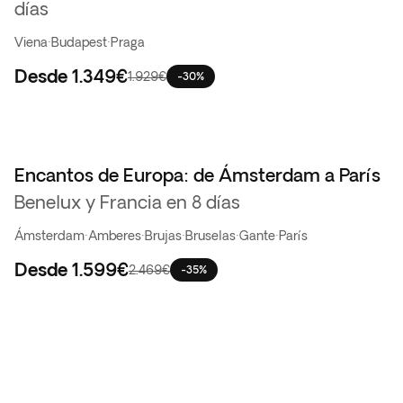
días
Viena
·
Budapest
·
Praga
Desde
1.349€
1.929€
-30%
Encantos de Europa: de Ámsterdam a París
Benelux y Francia en 8 días
Ámsterdam
·
Amberes
·
Brujas
·
Bruselas
·
Gante
·
París
Desde
1.599€
2.469€
-35%