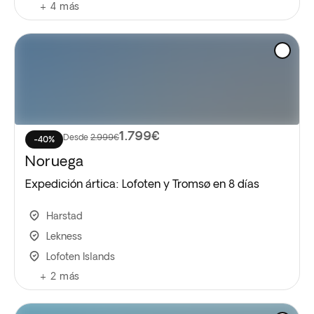
+
4
más
1.799€
Desde
2.999€
-40%
Noruega
Expedición ártica: Lofoten y Tromsø en 8 días
Harstad
Lekness
Lofoten Islands
+
2
más