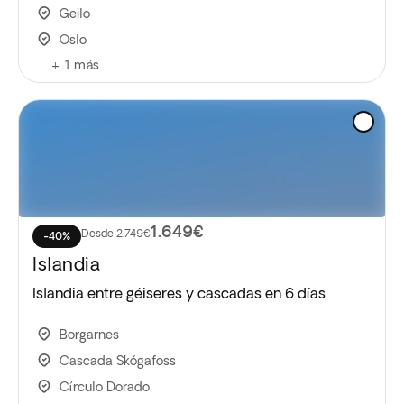
Geilo
Oslo
+
1
más
1.649€
Desde
2.749€
-40%
Islandia
Islandia entre géiseres y cascadas en 6 días
Borgarnes
Cascada Skógafoss
Círculo Dorado