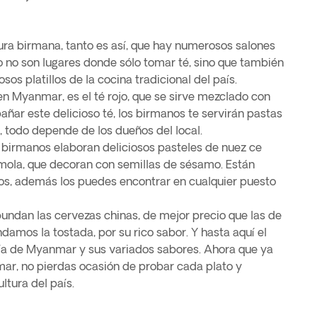
tura birmana, tanto es así, que hay numerosos salones
o no son lugares donde sólo tomar té, sino que también
s platillos de la cocina tradicional del país.
n Myanmar, es el té rojo, que se sirve mezclado con
ñar este delicioso té, los birmanos te servirán pastas
s, todo depende de los dueños del local.
s birmanos elaboran deliciosos pasteles de nuez ce
émola, que decoran con semillas de sésamo. Están
os, además los puedes encontrar en cualquier puesto
bundan las cervezas chinas, de mejor precio que las de
amos la tostada, por su rico sabor. Y hasta aquí el
ía de Myanmar y sus variados sabores. Ahora que ya
r, no pierdas ocasión de probar cada plato y
ltura del país.