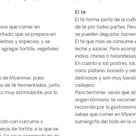
El té
El té forma parte de la cul
osos que comer en
de té por todas partes. Per
ntado, que se prepara en
se pueden degustar numeroso
hierbas y especias, y se
El té que más se consume e
gregar tortilla, vegetales
leche y azúcar. Para acompa
indias, chinas o tailandesa
En cuanto a los postres, lo
coco, plátano, boniato y s
ía de Myanmar, pues
deliciosos y son muy barat
jas de té fermentadas, junto
callejero.
lato muy estimulante, por lo
Para terminar, verás que a
origen birmano, te recomend
recorrido por la gastronom
sabes que comer en Myanma
ocido con cúrcuma y
sumergirte del todo en la cu
cia de tortita, a la que se