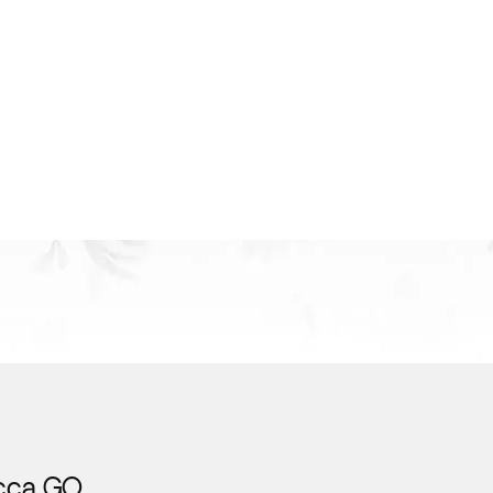
icca GO