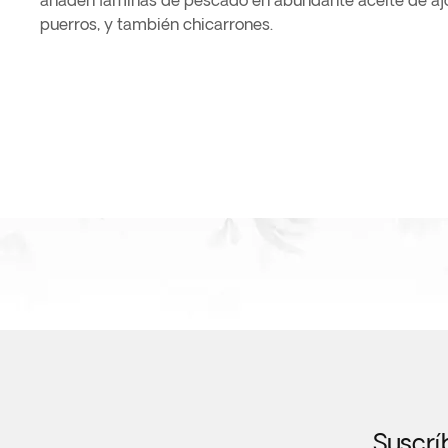
añaden láminas de pescado en abundante aceite de aj
puerros, y también chicarrones.
Suscrí