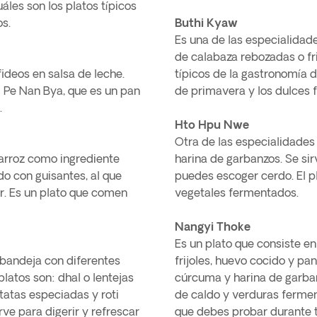
áles son los platos típicos
s.
Buthi Kyaw
Es una de las especialidade
de calabaza rebozadas o fri
ideos en salsa de leche.
típicos de la gastronomía d
l Pe Nan Bya, que es un pan
de primavera y los dulces f
.
Hto Hpu Nwe
Otra de las especialidades
 arroz como ingrediente
harina de garbanzos. Se sir
do con guisantes, al que
puedes escoger cerdo. El p
r. Es un plato que comen
vegetales fermentados.
Nangyi Thoke
Es un plato que consiste en
a bandeja con diferentes
frijoles, huevo cocido y pa
platos son: dhal o lentejas
cúrcuma y harina de garba
tatas especiadas y roti
de caldo y verduras fermen
rve para digerir y refrescar
que debes probar durante t