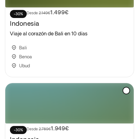
1.499€
Desde
2.149€
-30%
Indonesia
Viaje al corazón de Bali en 10 días
Bali
Benoa
Ubud
1.949€
Desde
2.789€
-30%