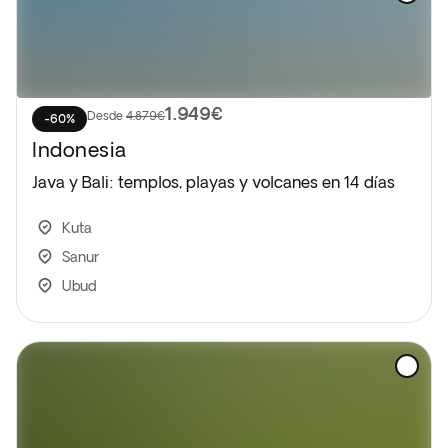
1.949€
Desde
4.879€
-60%
Indonesia
Java y Bali: templos, playas y volcanes en 14 días
Kuta
Sanur
Ubud