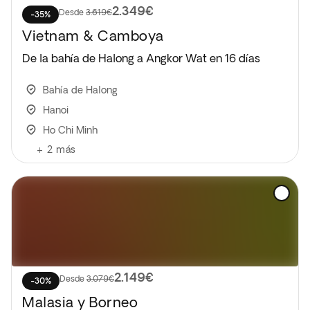
2.349€
Desde
3.619€
-35%
Vietnam & Camboya
De la bahía de Halong a Angkor Wat en 16 días
Bahía de Halong
Hanoi
Ho Chi Minh
+
2
más
2.149€
Desde
3.079€
-30%
Malasia y Borneo