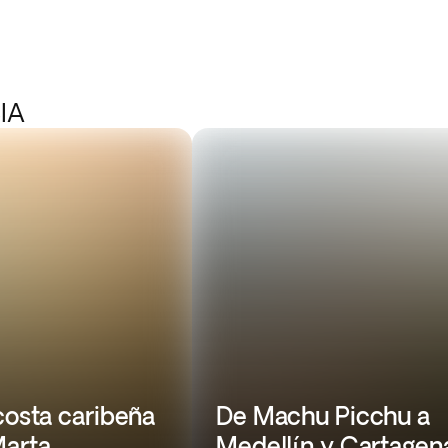
IA
costa caribeña
De Machu Picchu a
Marta
Medellín y Cartagen