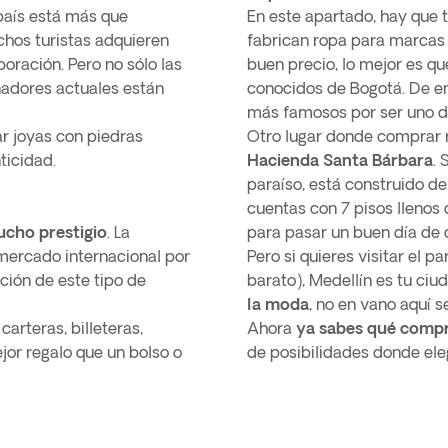
 país está más que
En este apartado, hay que
hos turistas adquieren
fabrican ropa para marcas 
oración. Pero no sólo las
buen precio, lo mejor es q
eñadores actuales están
conocidos de Bogotá. De en
más famosos por ser uno d
r joyas con piedras
Otro lugar donde comprar 
ticidad.
Hacienda Santa Bárbara
. 
paraíso, está construido de
cuentas con 7 pisos llenos 
ucho prestigio
. La
para pasar un buen día de
mercado internacional por
Pero si quieres visitar el p
ación de este tipo de
barato), Medellín es tu ciu
la moda
, no en vano aquí 
arteras, billeteras,
Ahora
ya sabes qué comp
jor regalo que un bolso o
de posibilidades donde eleg