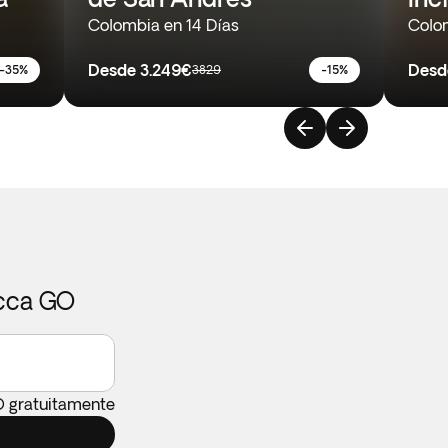
Colombia en 14 Días
Colom
Desde
3.249€
Desd
-35%
3829
-15%
icca GO
O gratuitamente