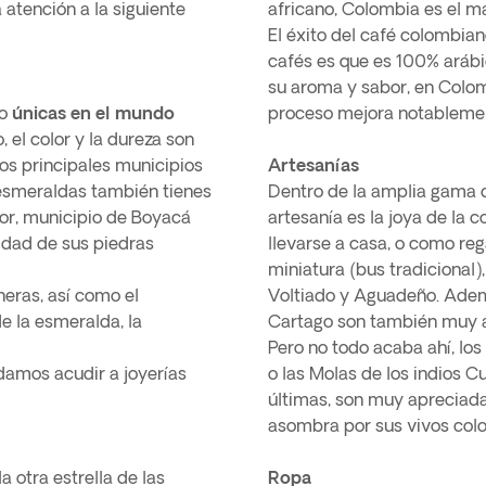
atención a la siguiente
africano, Colombia es el m
El éxito del café colombian
cafés es que es 100% arábi
su aroma y sabor, en Colom
mo
únicas en el mundo
proceso mejora notablement
, el color y la dureza son
los principales municipios
Artesanías
smeraldas también tienes
Dentro de la amplia gama
vor, municipio de Boyacá
artesanía es la joya de la 
lidad de sus piedras
llevarse a casa, o como reg
miniatura (bus tradicional
neras, así como el
Voltiado y Aguadeño. Ademá
de la esmeralda, la
Cartago son también muy a
Pero no todo acaba ahí, los
amos acudir a joyerías
o las Molas de los indios
últimas, son muy apreciada
asombra por sus vivos color
a otra estrella de las
Ropa