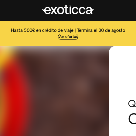
Hasta 500€ en crédito de viaje | Termina el 30 de agosto
Ver ofertas
Q