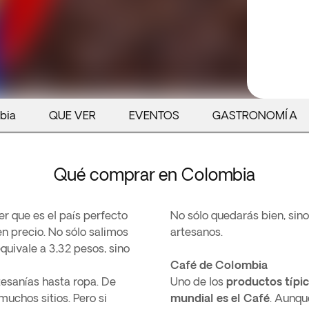
bia
QUE VER
EVENTOS
GASTRONOMÍA
Qué comprar en Colombia
er que es el país perfecto
No sólo quedarás bien, sin
n precio. No sólo salimos
artesanos.
uivale a 3,32 pesos, sino
Café de Colombia
sanías hasta ropa. De
Uno de los
productos típi
uchos sitios. Pero si
mundial es el Café
. Aunqu