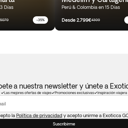
3 Días
Perú & Colombia en 15 Días
Desde
2.799€
5079
-35%
4309
bete a nuestra newsletter y únete a Exot
Las mejores ofertas de viajes
Promociones exclusivas
Inspiración viajera
ail
cepto la
Política de privacidad
y acepto unirme a Exoticca G
Suscribirme