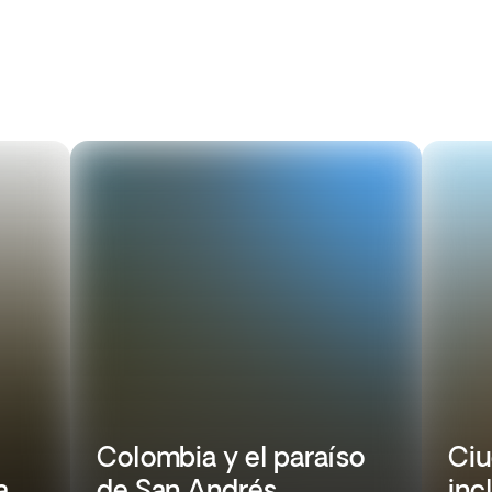
Colombia y el paraíso
Ciu
a
de San Andrés
inc