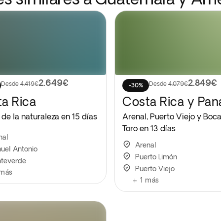
2.649€
2.849€
Desde
4.419€
Desde
4.079€
-30%
a Rica
Costa Rica y Pa
 de la naturaleza en 15 días
Arenal, Puerto Viejo y Boca
Toro en 13 días
nal
Arenal
uel Antonio
Puerto Limón
teverde
Puerto Viejo
más
+
1
más