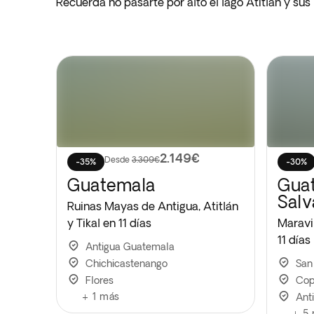
Recuerda no pasarte por alto el lago Atitlán y sus
2.149€
Desde
3.309€
-35%
-30%
Guatemala
Guat
Salv
Ruinas Mayas de Antigua, Atitlán
y Tikal en 11 días
Maravi
11 días
Antigua Guatemala
Chichicastenango
San
Flores
Cop
+
1
más
Ant
+
5