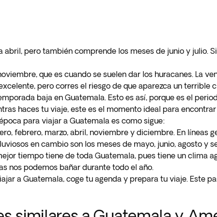
 abril, pero también comprende los meses de junio y julio. S
oviembre, que es cuando se suelen dar los huracanes. La ve
 excelente, pero corres el riesgo de que aparezca un terrible c
porada baja en Guatemala. Esto es así, porque es el periodo d
ras haces tu viaje, este es el momento ideal para encontrar 
poca para viajar a Guatemala es como sigue:
ro, febrero, marzo, abril, noviembre y diciembre. En líneas 
 lluviosos en cambio son los meses de mayo, junio, agosto y 
ejor tiempo tiene de toda Guatemala, pues tiene un clima a
uas nos podemos bañar durante todo el año.
ajar a Guatemala, coge tu agenda y prepara tu viaje. Este pa
es similares a Guatemala y Am