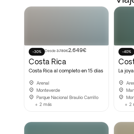
2.649€
Desde
3.789€
-30%
-40%
Costa Rica
Cost
Costa Rica al completo en 15 días
La joya
Arenal
Are
Monteverde
Man
Parque Nacional Braulio Carrillo
Mon
+
2
más
+
2