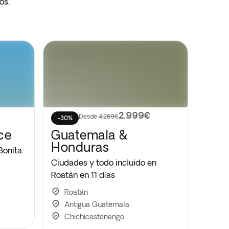
os.
2.999€
Desde
4.289€
-30%
ce
Guatemala &
Honduras
 Bonita
Ciudades y todo incluido en
Roatán en 11 días
Roatán
Antigua Guatemala
Chichicastenango