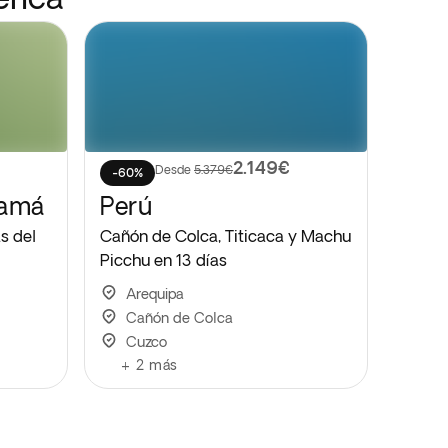
2.149€
Desde
5.379€
-60%
namá
Perú
s del
Cañón de Colca, Titicaca y Machu
Picchu en 13 días
Arequipa
Cañón de Colca
Cuzco
+
2
más