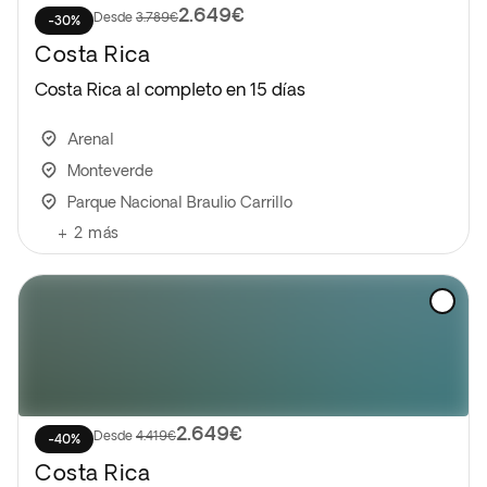
2.649€
Desde
3.789€
-30%
Costa Rica
Costa Rica al completo en 15 días
Arenal
Monteverde
Parque Nacional Braulio Carrillo
+
2
más
2.649€
Desde
4.419€
-40%
Costa Rica