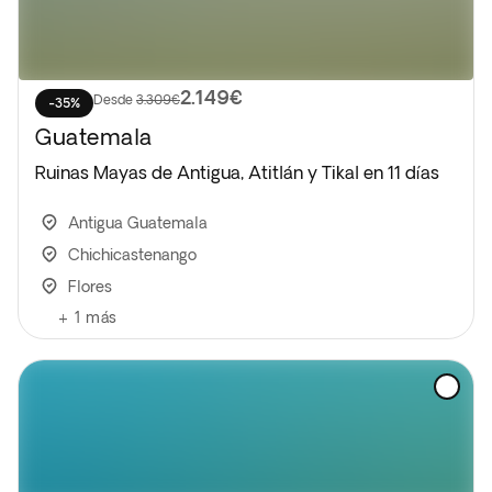
2.149€
Desde
3.309€
-35%
Guatemala
Ruinas Mayas de Antigua, Atitlán y Tikal en 11 días
Antigua Guatemala
Chichicastenango
Flores
+
1
más