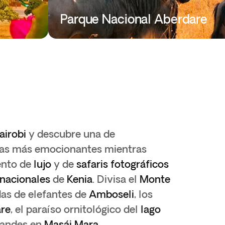
Parque Nacional Aberdare
airobi
y descubre una de
anas más emocionantes mientras
ento de
lujo
y de
safaris fotográficos
nacionales
de
Kenia
. Divisa el
Monte
as de elefantes de
Amboseli
, los
re
, el paraíso ornitológico del
lago
randes en
Masái Mara
.