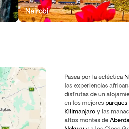
u
Nairobi
Pasea por la ecléctica
N
las experiencias afric
disfrutas de un alojami
en los mejores
parques 
Kilimanjaro
y las manad
altos montes de
Aberda
Nakuru
y a los Cinco G