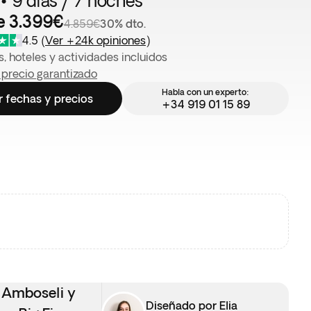
 • 9 días / 7 noches
e 3.399€
4.859€
30% dto.
4.5
(
Ver +24k opiniones
)
, hoteles y actividades incluidos
 precio garantizado
Habla con un experto:
r fechas y precios
+34 919 01 15 89
e Amboseli y
Diseñado por Elia