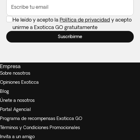
tour privado es necesario que la persona con movilidad
Escribe tu email
reducida esté acompañada en todo momento por otra
persona que le asista en cualquier situación necesaria, como
He leído y acepto la
Política de privacidad
y acepto
subir y bajar del vehículo, durante las excursiones y en las
unirme a Exoticca GO gratuitamente
demás necesidades que se presenten en el transcurso del
Suscribirme
itinerario.
Empresa
Sobre nosotros
Opiniones Exoticca
Blog
Únete a nosotros
Portal Agencial
Programa de recompensas Exoticca GO
Términos y Condiciones Promocionales
Invita a un amigo