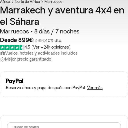
África
Favorito
Norte de África
Marruecos
Marrakech y aventura 4x4 en
el Sáhara
Marruecos • 8 días / 7 noches
Desde 899€
1.499€
40% dto.
4.5
(
Ver +24k opiniones
)
Vuelos, hoteles y actividades incluidos
Mejor precio garantizado
Reserva ahora y paga después con PayPal.
Ver más
Ciudad de origen