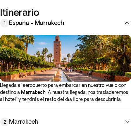
Itinerario
España - Marrakech
1
Llegada al aeropuerto para embarcar en nuestro vuelo con
destino a
Marrakech
. A nuestra llegada, nos trasladaremos
al hotel* y tendrás el resto del día libre para descubrir la
ciudad a tu aire. El atardecer en Marruecos es espectacular,
especialmente en Marrakech. En la plaza de Jemaa el-Fna, la
gente sale y se pueden ver acróbatas, cuentacuentos,
Marrakech
2
vendedores, bailarines y músicos. Es el lugar perfecto para