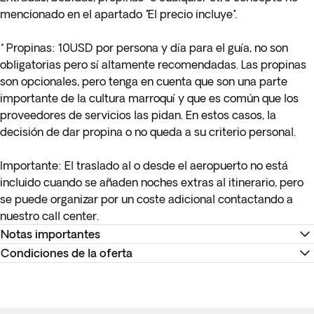
mencionado en el apartado
"
El precio incluye
".
*
Propinas:
10USD por persona y día para el guía, no son
obligatorias pero sí altamente recomendadas. Las propinas
son opcionales, pero tenga en cuenta que son una parte
importante de la cultura marroquí y que es común que los
proveedores de servicios las pidan. En estos casos, la
decisión de dar propina o no queda a su criterio personal.
Importante:
El traslado al o desde el aeropuerto no está
incluido cuando se añaden noches extras al itinerario, pero
se puede organizar por un coste adicional contactando a
nuestro call center.
Notas importantes
Condiciones de la oferta
* Posibilidad de reservar la noche en una Jaima Blanca con
baño privado en el siguiente paso de compra.
Recuerda descargar tu billete electrónico para reconfirmar
Viajar con niños (considerados hasta los 12 años) es bajo
los horarios y realizar el check-in en la página web de la
petición. Este recorrido no se recomienda para niños