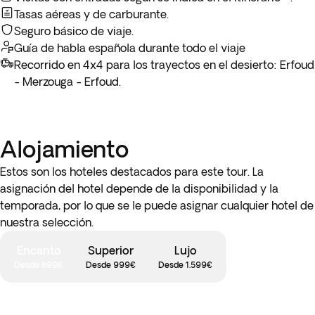
restaurante Dar Essalam, disfrutando de un menú
cuyo trayecto podemos ver poblados bereberes, granjas y
Patrimonio de la Humanidad por la Unesco en 2002 y con
Tasas aéreas y de carburante.
Ouarzazate.
tradicional y la decoración del lugar, acompañado por danza
paisajes espectaculares. Alojamiento en Marrakech.
unas fascinantes vistas al Atlántico, la ciudad amurallada de
Seguro básico de viaje.
del vientre y música marroquí. El menú incluye ensaladas
Essaouira del siglo XV, aún conserva influencias fenicias,
Guía de habla española durante todo el viaje
marroquíes, tagine de pollo al limón, naranja con canela y té.
cretenses y púnicas. Embárcate en esta interesante visita
Recorrido en 4x4 para los trayectos en el desierto: Erfoud
Informa sobre alergias, intolerancias o dieta
por la ciudad, en la que podrás aprender cómo se recolectan
- Merzouga - Erfoud.
vegetariana/vegana al hacer la reserva para adaptar el
los frutos del árbol de Argán, del que se extrae el aceite
menú a tus necesidades.
medicinal.
Alojamiento
Estos son los hoteles destacados para este tour. La
asignación del hotel depende de la disponibilidad y la
temporada, por lo que se le puede asignar cualquier hotel de
nuestra selección.
Encanto
Superior
Lujo
Desde 899€
Desde 999€
Desde 1.599€