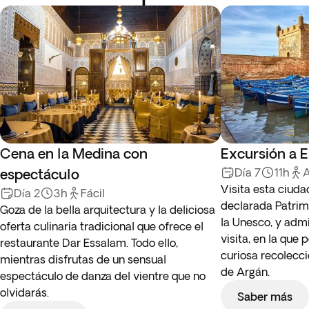
Cena en la Medina con
Excursión a 
espectáculo
Día 7
11h
A
Visita esta ciud
Día 2
3h
Fácil
declarada Patrim
Goza de la bella arquitectura y la deliciosa
la Unesco, y admi
oferta culinaria tradicional que ofrece el
visita, en la que
restaurante Dar Essalam. Todo ello,
curiosa recolecci
mientras disfrutas de un sensual
de Argán.
espectáculo de danza del vientre que no
olvidarás.
Saber más