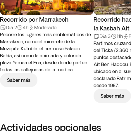
Recorrido por Marrakech
Recorrido hac
Día 2
4h
Moderado
la Kasbah Ai
Recorre los lugares más emblemáticos de
Día 3
11h
F
Marrakech, como el minarete de la
Partimos cruzand
Mezquita Kutubía, el hermoso Palacio
del Ticka (2.360 
Bahía, así como la animada y colorida
puntos destacado
plaza Yamaa el Fna, desde donde parten
Ait Ben Haddou. E
todas las callejuelas de la medina.
ubicado en el sur
declarado Patri
Saber más
desde 1987.
Saber más
Actividades opcionales