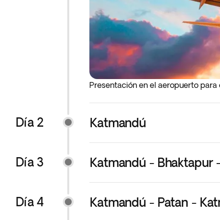
Presentación en el aeropuerto para
Día 2
Katmandú
Día 3
Katmandú - Bhaktapur 
Día 4
Katmandú - Patan - Ka