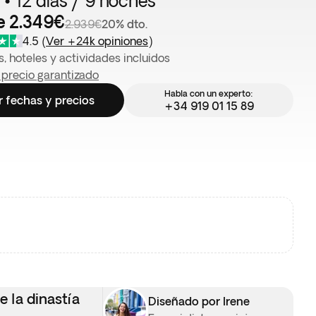
 • 12 días / 9 noches
e 2.349€
2.939€
20% dto.
4.5
(
Ver +24k opiniones
)
, hoteles y actividades incluidos
 precio garantizado
Habla con un experto:
r fechas y precios
+34 919 01 15 89
e la dinastía
Diseñado por Irene