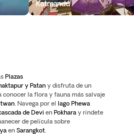
Katmandú
as
Plazas
haktapur y
Patan
y disfruta de un
 conocer la flora y fauna más salvaje
itwan
. Navega por el
lago Phewa
cascada de Devi
en
Pokhara
y ríndete
manecer de película sobre
ya
en
Sarangkot
.