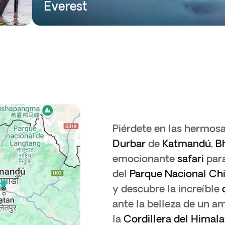
Everest
Piérdete en las hermos
Durbar
de
Katmandú
,
B
emocionante
safari
para
del
Parque Nacional Ch
y descubre la increíble
ante la belleza de un a
la
Cordillera del
Himala