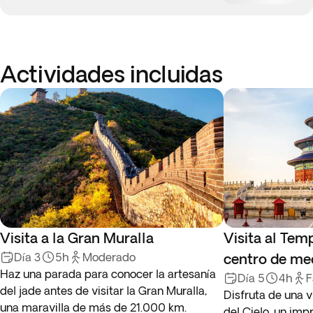
Actividades incluidas
Visita a la Gran Muralla
Visita al Tem
Día 3
5h
Moderado
centro de me
Haz una parada para conocer la artesanía
Día 5
4h
F
del jade antes de visitar la Gran Muralla,
Disfruta de una v
una maravilla de más de 21.000 km.
del Cielo, un im