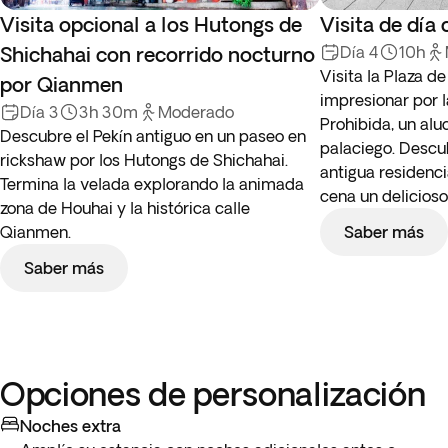
Visita opcional a los Hutongs de
Visita de día
Shichahai con recorrido nocturno
Día 4
10h
Visita la Plaza d
por Qianmen
impresionar por 
Día 3
3h 30m
Moderado
Prohibida, un al
Descubre el Pekín antiguo en un paseo en
palaciego. Descub
rickshaw por los Hutongs de Shichahai.
antigua residenci
Termina la velada explorando la animada
cena un delicioso
zona de Houhai y la histórica calle
Qianmen.
Saber más
Saber más
Opciones de personalización
Noches extra