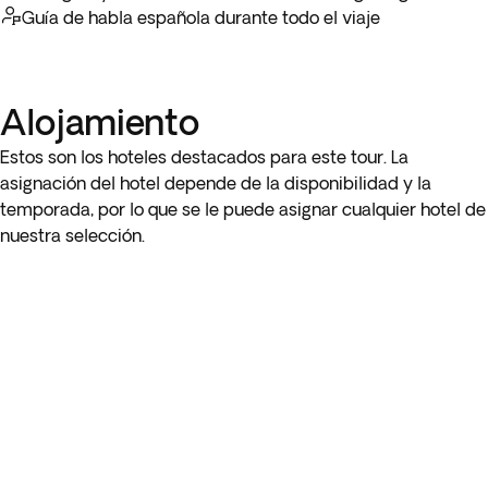
vez en destino debido a condiciones meteorológicas,
Nota: recuerda que solo podrás reservar una de las dos
Guía de habla española durante todo el viaje
operativas o políticas. Te sugerimos no reservar tours a
excursiones opcionales propuestas para este día.
través de terceros para evitar cualquier penalización por
cancelación.
Alojamiento
Estos son los hoteles destacados para este tour. La
asignación del hotel depende de la disponibilidad y la
temporada, por lo que se le puede asignar cualquier hotel de
nuestra selección.