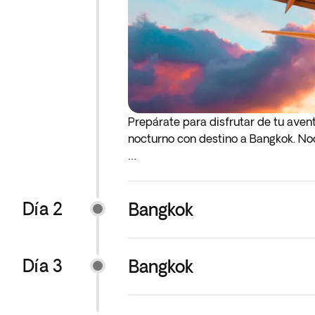
Prepárate para disfrutar de tu avent
nocturno con destino a Bangkok. No
* Si tu vuelo de ida o de regreso sa
día de salida indicado.
Día 2
Bangkok
Día 3
Bangkok