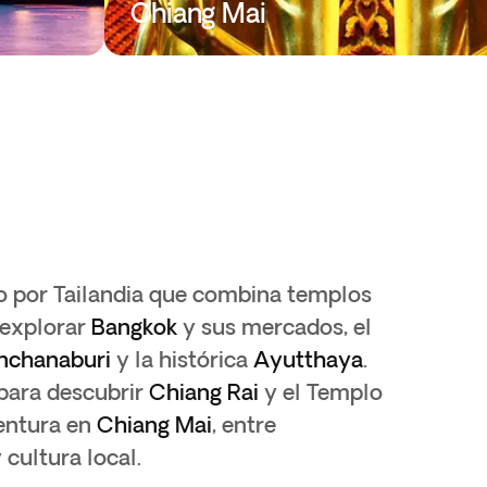
Chiang Mai
o por Tailandia que combina templos
 explorar
Bangkok
y sus mercados, el
nchanaburi
y la histórica
Ayutthaya
.
 para descubrir
Chiang Rai
y el Templo
ventura en
Chiang Mai
, entre
cultura local.