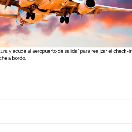
ura y acude al aeropuerto de salida* para realizar el check-
che a bordo.
le de madrugada (antes de las 4:00 a.m.), deberás llegar al ae