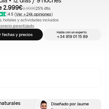
dia • 12 días / 9 noches
e 2.999€
3.999€
25% dto.
4.5
(
Ver +24k opiniones
)
, hoteles y actividades incluidos
 precio garantizado
Habla con un experto:
r fechas y precios
+34 919 01 15 89
naturales
Diseñado por Jaume