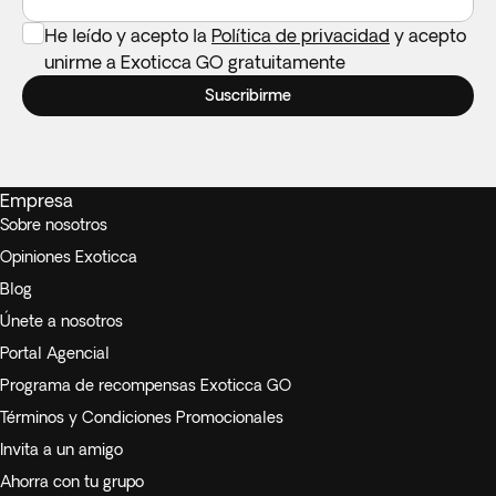
hoteles europeos.
He leído y acepto la
Política de privacidad
y acepto
Las copias de los pasaportes para los billetes de tren/avión
unirme a Exoticca GO gratuitamente
deben presentarse con la reserva. El pasaporte debe tener
Suscribirme
una validez de 6 meses antes de la fecha de caducidad.
El itinerario está sujeto a cambios a discreción de las
compañías aéreas y ferroviarias.
Empresa
Sobre nosotros
Opiniones Exoticca
Blog
Únete a nosotros
Portal Agencial
Programa de recompensas Exoticca GO
Términos y Condiciones Promocionales
Invita a un amigo
Ahorra con tu grupo