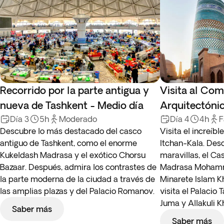
Recorrido por la parte antigua y
Visita al Com
nueva de Tashkent - Medio día
Arquitectónic
Día 3
5h
Moderado
Día 4
4h
F
Descubre lo más destacado del casco
Visita el increíb
antiguo de Tashkent, como el enorme
Itchan-Kala. Des
Kukeldash Madrasa y el exótico Chorsu
maravillas, el Cas
Bazaar. Después, admira los contrastes de
Madrasa Mohamm
la parte moderna de la ciudad a través de
Minarete Islam Kh
las amplias plazas y del Palacio Romanov.
visita el Palacio 
Juma y Allakuli 
Saber más
Saber más