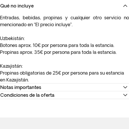
Qué no incluye
Entradas, bebidas, propinas y cualquier otro servicio no
mencionado en “El precio incluye”.
Uzbekistán
:
Botones aprox. 10€ por persona para toda la estancia.
Propinas aprox. 35€ por persona para toda la estancia.
Kazajistán:
Propinas obligatorias de 25€ por persona para su estancia
en Kazajistán.
Notas importantes
Condiciones de la oferta
* Los vuelos nacionales tienen una franquicia de equipaje de
23 kg y 8 kg en cabina. Para nuestro itinerario regular,
Recuerda descargar tu billete electrónico para reconfirmar
disponemos un máximo de 12 plazas en cada salida para el
los horarios y realizar el check-in en la página web de la
vuelo Taskent-Urgench, para las reservas con hasta 46 días
compañía aérea o directamente en el mostrador de
de antelación. Cualquier reserva realizada en un plazo menor
facturación del aeropuerto.