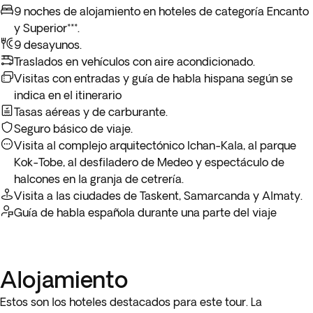
Demostración de cetrería
A continuación, nos trasladaremos al
desfiladero de Medeo
,
9 noches de alojamiento en hoteles de categoría Encanto
Nota: en el siguiente paso tendrás la opción de reservar
Incluido
1h
donde se encuentra el estadio de patinaje más alto del
y Superior***.
media pensión o pensión completa durante tu estancia en
mundo, y montaremos en un
teleférico
hasta la estación de
9 desayunos.
Almatý.
esquí Shymbulak, en el valle de Trans-Ili Alatau, para
Traslados en vehículos con aire acondicionado.
Excursión al desfiladero de Medeo
después continuar hasta el pico Talgar.
Visitas con entradas y guía de habla hispana según se
Incluido
3h
indica en el itinerario
Por la tarde, quedarás fascinado con exóticas aves rapaces
Tasas aéreas y de carburante.
como halcones sacres y águilas reales, e interactuarás con
Seguro básico de viaje.
ellas durante un
espectáculo de cetrería
en una granja
Visita al complejo arquitectónico Ichan-Kala, al parque
especializada. Alojamiento en Almatý.
Kok-Tobe, al desfiladero de Medeo y espectáculo de
halcones en la granja de cetrería.
Visita a las ciudades de Taskent, Samarcanda y Almaty.
Guía de habla española durante una parte del viaje
Alojamiento
Estos son los hoteles destacados para este tour. La