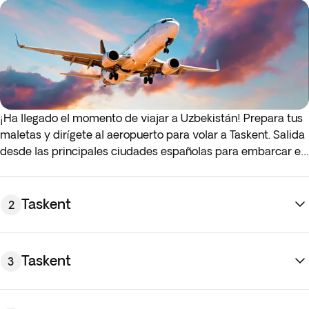
¡Ha llegado el momento de viajar a Uzbekistán! Prepara tus
maletas y dirígete al aeropuerto para volar a Taskent. Salida
desde las principales ciudades españolas para embarcar en
el vuelo con destino a
Taskent
*. Noche a bordo.
* Si el vuelo de ida o de regreso sale de madrugada (antes
Taskent
2
de las 4:00 a.m.), debes presentarte en al aeropuerto la
noche anterior al día de salida indicado.
Taskent
3