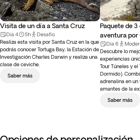
Visita de un día a Santa Cruz
Paquete de 3
Día 4
5h
Desafío
aventura por
Realiza esta visita por Santa Cruz en la que
Día 6
Moder
podrás conocer Tortuga Bay, la Estación de
Descubre lo mejo
Investigación Charles Darwin y realiza una
experiencias únic
clase de ceviche.
Tour Túneles y el
Dormido). Combin
Saber más
adrenalina en un 
amantes de la exp
Saber más
Opciones de personalización