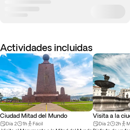
Actividades incluidas
Ciudad Mitad del Mundo
Visita a la ci
Día 2
1h
Fácil
Día 2
2h
M