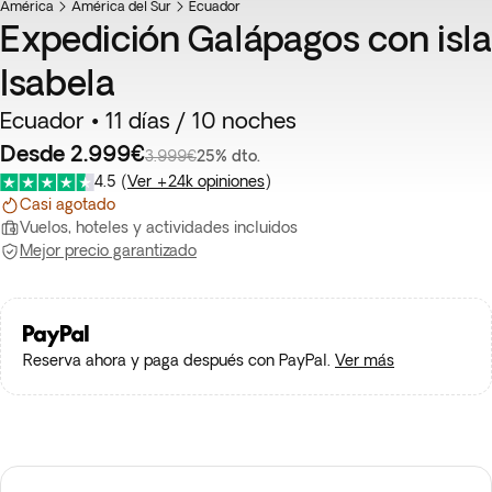
América
Top ventas
América del Sur
Ecuador
Expedición Galápagos con isla
Isabela
Ecuador • 11 días / 10 noches
Desde 2.999€
3.999€
25% dto.
4.5
(
Ver +24k opiniones
)
Casi agotado
Vuelos, hoteles y actividades incluidos
Mejor precio garantizado
Reserva ahora y paga después con PayPal.
Ver más