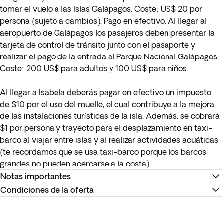
tomar el vuelo a las Islas Galápagos. Coste: US$ 20 por
persona (sujeto a cambios). Pago en efectivo. Al llegar al
aeropuerto de Galápagos los pasajeros deben presentar la
tarjeta de control de tránsito junto con el pasaporte y
realizar el pago de la entrada al Parque Nacional Galápagos.
Coste: 200 US$ para adultos y 100 US$ para niños.
Al llegar a Isabela deberás pagar en efectivo un impuesto
de $10 por el uso del muelle, el cual contribuye a la mejora
de las instalaciones turísticas de la isla. Además, se cobrará
$1 por persona y trayecto para el desplazamiento en taxi-
barco al viajar entre islas y al realizar actividades acuáticas
(te recordamos que se usa taxi-barco porque los barcos
grandes no pueden acercarse a la costa).
Notas importantes
Condiciones de la oferta
Si el destino final es Estados Unidos o Canadá, o bien el
vuelo seleccionado para otro destino hace escala en
Recuerda descargar tu billete electrónico para reconfirmar
Estados Unidos o Canadá, es obligatorio tramitar el ESTA o