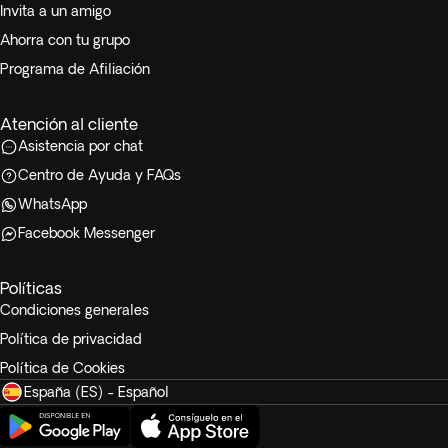
habitaciones lo más juntas posible. Los niños se alojarán
Invita a un amigo
siempre en una habitación con al menos 1 adulto.
Ahorra con tu grupo
Programa de Afiliación
Asientos elevadores para coche:
No disponibles en todos
los destinos. Recuerda traer el tuyo si lo necesitas.
Atención al cliente
Asistencia por chat
Centro de Ayuda y FAQs
WhatsApp
Facebook Messenger
Políticas
Condiciones generales
Política de privacidad
Política de Cookies
España (ES) - Español