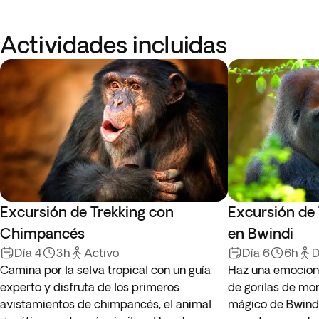
Actividades incluidas
Excursión de Trekking con
Excursión de 
Chimpancés
en Bwindi
Día 4
3h
Activo
Día 6
6h
D
Camina por la selva tropical con un guía
Haz una emociona
experto y disfruta de los primeros
de gorilas de mo
avistamientos de chimpancés, el animal
mágico de Bwind