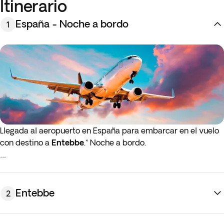
Itinerario
España - Noche a bordo
1
Llegada al aeropuerto en España para embarcar en el vuelo
con destino a
Entebbe
.* Noche a bordo.
* Si el vuelo de ida o de regreso sale de madrugada (antes
de las 4:00 a.m.), debes presentarte en al aeropuerto la
noche anterior al día de salida indicado.
Entebbe
2