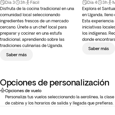
Día 3
3h
Fácil
Día 4
3h
M
Disfruta de la cocina tradicional en una
Explora el Santu
comunidad local seleccionando
en Uganda, lleno 
ingredientes frescos de un mercado
Esta experiencia
cercano. Únete a un chef local para
iniciativas local
preparar y cocinar en una estufa
los indígenas. Re
tradicional, aprendiendo sobre las
donde encontrará
tradiciones culinarias de Uganda.
Saber más
Saber más
Opciones de personalización
Opciones de vuelo
Personaliza tus vuelos seleccionando la aerolínea, la clase
de cabina y los horarios de salida y llegada que prefieras.