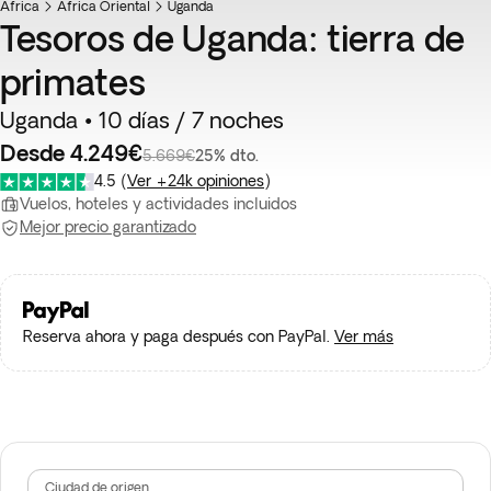
África
África Oriental
Uganda
Tesoros de Uganda: tierra de
primates
Uganda • 10 días / 7 noches
Desde 4.249€
5.669€
25% dto.
4.5
(
Ver +24k opiniones
)
Vuelos, hoteles y actividades incluidos
Mejor precio garantizado
Reserva ahora y paga después con PayPal.
Ver más
Ciudad de origen