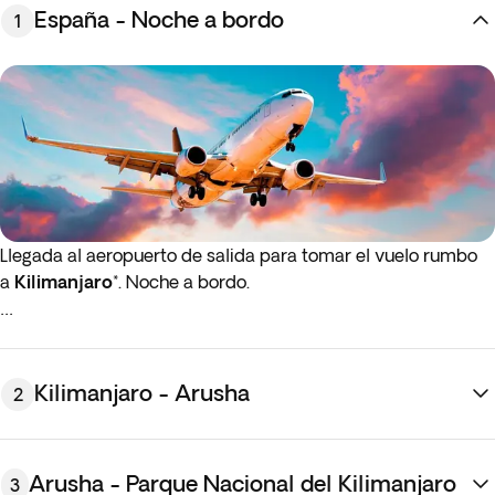
España - Noche a bordo
1
Llegada al aeropuerto de salida para tomar el vuelo rumbo
a
Kilimanjaro
*. Noche a bordo.
* Si el vuelo de ida o de regreso sale de madrugada (antes
de las 4:00 a.m.), debes presentarte en el aeropuerto la
noche anterior al día de salida indicado.
Kilimanjaro - Arusha
2
Arusha - Parque Nacional del Kilimanjaro
3