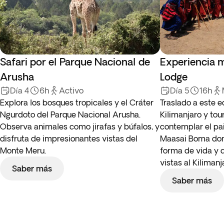
Safari por el Parque Nacional de
Experiencia m
Arusha
Lodge
Día 4
6h
Activo
Día 5
16h
Explora los bosques tropicales y el Cráter
Traslado a este 
Ngurdoto del Parque Nacional Arusha.
Kilimanjaro y tou
Observa animales como jirafas y búfalos, y
contemplar el pai
disfruta de impresionantes vistas del
Maasai Boma dond
Monte Meru.
forma de vida y d
vistas al Kilimanj
Saber más
Saber más