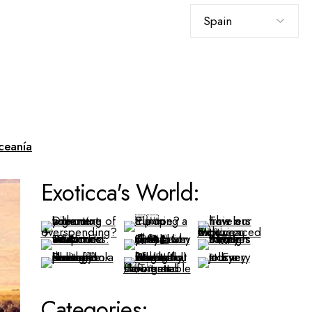
Elegir
un
idioma
ceanía
Exoticca's World:
Categories: