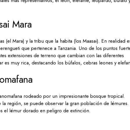
es más representativos, el león, elefante, leopardo, búfalo 
sai Mara
 (el Mara) y la tribu que la habita (los Maasai). En realidad e
Serengueti que pertenece a Tanzania. Uno de los puntos fuert
ntes extensiones de terreno que cambian con las diferentes
ar es muy rica, destacando los búfalos, cebras leones y elefan
nomafana
anomafana rodeado por un impresionante bosque tropical.
 la región, se puede observar la gran población de lémures.
os el lémur dorado en peligro de extinción.