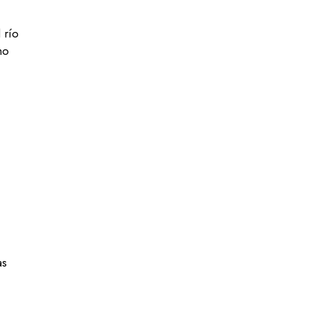
 río
mo
as