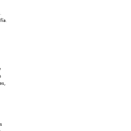
.
fía.
e
s
es,
s