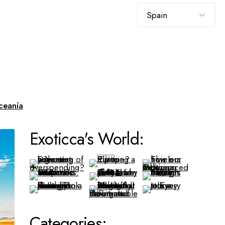
Elegir
un
idioma
ceanía
Exoticca's World:
Categories: