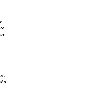
el
dos
 de
os,
ción