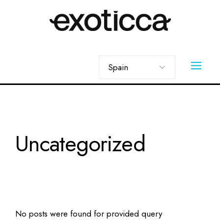
Skip
to
the
content
Elegir
un
idioma
Uncategorized
No posts were found for provided query